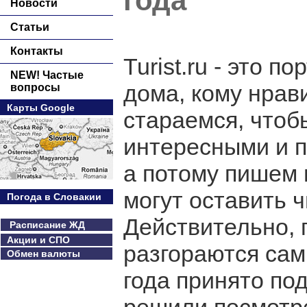
года
Новости
Статьи
Контакты
Turist.ru - это п
NEW! Частые
дома, кому нрав
вопросы
Карты Google
стараемся, чтоб
интересными и п
а потому пишем 
могут оставить 
Погода в Словакии
Действительно, 
Расписание ЖД
Акции и СПО
разгораются сам
Обмен валюты
года принято под