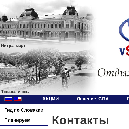
Нитра, март
Трнава, июнь
АКЦИИ
Лечение, СПА
Гид по Словакии
Конта
Планируем