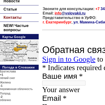
Новости
Звоните для консультации:
+7
34
Статьи
Email:
info
@
vslovakii.ru
Представительство в УрФО:
Контакты
г. Екатеринбург
,
ул. Мамина-Сиби
NEW! Частые
вопросы
Карты Google
Погода в Словакии
Братислава
+1
лёгкий снег
Жилина
-1
переменная облачность
Попрад
-2
облачно