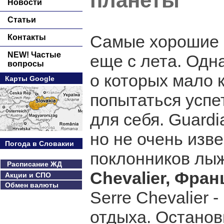
планеты
Новости
Статьи
Самые хорошие 
Контакты
NEW! Частые
еще с лета. Одн
вопросы
о которых мало 
Карты Google
попытаться успе
для себя. Guardi
но не очень изв
Погода в Словакии
поклонников лыж
Расписание ЖД
Chevalier, Фран
Акции и СПО
Обмен валюты
Serre Chevalier 
отдыха. Останов