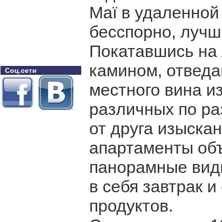
Maï в удаленной
бесспорно, лучш
Покатавшись на 
камином, отвед
Соц.сети
местного вина и
различных по ра
от друга изыска
апартаменты об
панорамные виды
в себя завтрак и
продуктов.