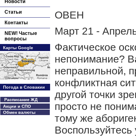
Новости
ОВЕН
Статьи
Контакты
Март 21 - Апрел
NEW! Частые
вопросы
Фактическое оск
Карты Google
непонимание? Ва
неправильной, п
конфликтная сит
Погода в Словакии
другой точки зр
Расписание ЖД
просто не поним
Акции и СПО
Обмен валюты
тому же абориге
Воспользуйтесь 