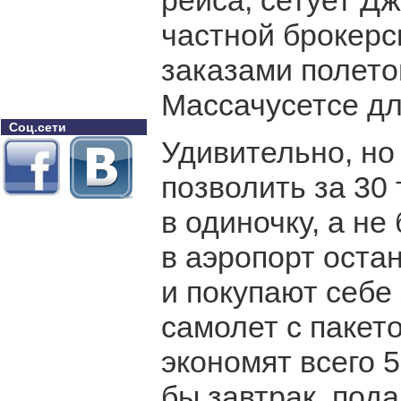
рейса, сетует Д
частной брокерс
заказами полето
Массачусетсе дл
Соц.сети
Удивительно, но
позволить за 30
в одиночку, а не
в аэропорт оста
и покупают себе 
самолет с пакет
экономят всего 
бы завтрак, пода