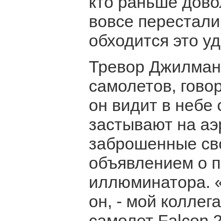
кто раньше дово
вовсе перестали
обходится это у
Тревор Джилман,
самолетов, гово
он видит в небе
застывают на аэ
заброшенные сво
объявлением о п
иллюминатора. «
он, - мой коллег
самолет Falcon 2