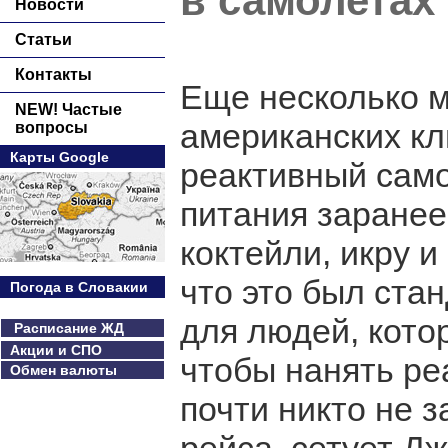
в самолетах
Новости
Статьи
Контакты
Еще несколько м
NEW! Частые
американских кл
вопросы
Карты Google
реактивный само
питания заранее
коктейли, икру и
что это был ста
Погода в Словакии
для людей, кото
Расписание ЖД
Акции и СПО
чтобы нанять ре
Обмен валюты
почти никто не 