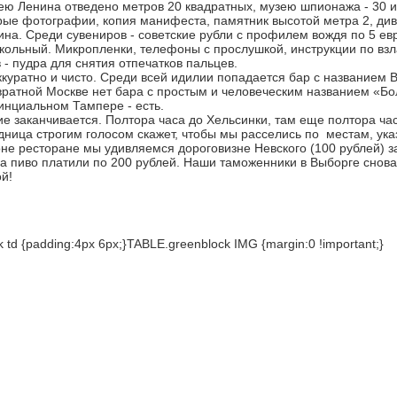
ею Ленина отведено метров 20 квадратных, музею шпионажа - 30 и
арые фотографии, копия манифеста, памятник высотой метра 2, див
на. Среди сувениров - советские рубли с профилем вождя по 5 ев
икольный. Микропленки, телефоны с прослушкой, инструкции по в
- пудра для снятия отпечатков пальцев.
куратно и чисто. Среди всей идилии попадается бар с названием Bi
вратной Москве нет бара с простым и человеческим названием «Бо
инциальном Тампере - есть.
е заканчивается. Полтора часа до Хельсинки, там еще полтора ча
дница строгим голосом скажет, чтобы мы расселись по местам, ука
гоне ресторане мы удивляемся дороговизне Невского (100 рублей) з
за пиво платили по 200 рублей. Наши таможенники в Выборге снов
й!
 td {padding:4px 6px;}TABLE.greenblock IMG {margin:0 !important;}