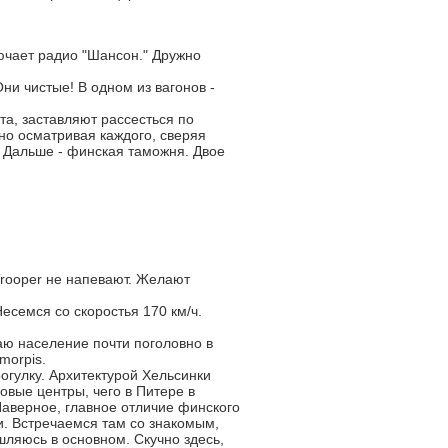
лючает радио "Шансон." Дружно
Они чистые! В одном из вагонов -
а, заставляют рассесться по
но осматривая каждого, сверяя
 Дальше - финская таможня. Двое
Trooper не напевают. Желают
есемся со скоростья 170 км/ч.
аю население почти поголовно в
morpis.
огулку. Архитектурой Хельсинки
овые центры, чего в Питере в
Наверное, главное отличие финского
ри. Встречаемся там со знакомым,
ляюсь в основном. Скучно здесь,