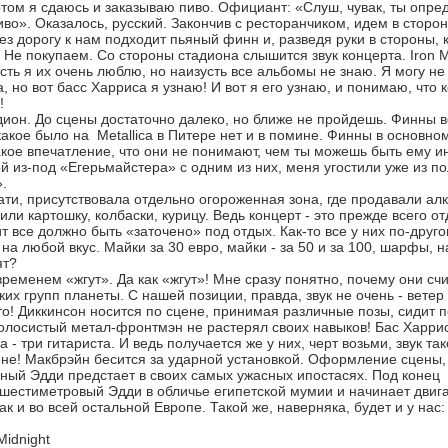
отом я сдаюсь и заказываю пиво. Официант: «Слуш, чувак, ты опред
во». Оказалось, русский. Закончив с ресторанчиком, идем в сторон
з дорогу к нам подходит пьяный финн и, разведя руки в стороны, 
 Не покупаем. Со стороны стадиона слышится звук концерта. Iron 
сть я их очень люблю, но наизусть все альбомы не знаю. Я могу не
, но вот басс Харриса я узнаю! И вот я его узнаю, и понимаю, что 
!
дион. До сцены достаточно далеко, но ближе не пройдешь. Финны в
какое было на Metallica в Питере нет и в помине. Финны в основн
кое впечатление, что они не понимают, чем ты можешь быть ему и
й из-под «Егерьмайстера» с одним из них, меня угостили уже из по
.
ати, присутствовала отдельно огороженная зона, где продавали алк
или картошку, колбаски, курицу. Ведь концерт - это прежде всего 
т все должно быть «заточено» под отдых. Как-то все у них по-друго
на любой вкус. Майки за 30 евро, майки - за 50 и за 100, шарфы, 
ят?
временем «жгут». Да как «жгут»! Мне сразу понятно, почему они с
их групп планеты. С нашей позиции, правда, звук не очень - ветер
то! Диккинсон носится по сцене, принимая различные позы, сидит п
олосистый метал-фронтмэн не растерял своих навыков! Бас Харрис
- три гитариста. И ведь получается же у них, черт возьми, звук т
цене! Макбрэйн бесится за ударной установкой. Оформление сцены,
ный Эдди предстает в своих самых ужасных ипостасях. Под конец 
 шестиметровый Эдди в обличье египетской мумии и начинает двига
как и во всей остальной Европе. Такой же, наверняка, будет и у нас:
Midnight