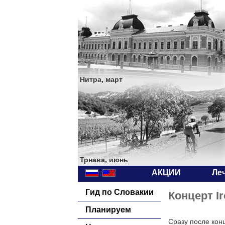
Нитра, март
Трнава, июнь
АКЦИИ
Ле
Гид по Словакии
Концерт Ir
Планируем
Сразу после кон