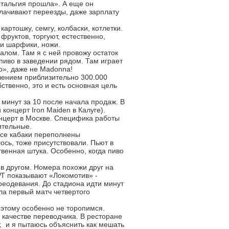
стальгия прошла». А еще он
плачивают переезды, даже зарплату
ртошку, семгу, колбаски, котлетки.
фруктов, торгуют, естественно,
и шарфики, ножи.
алом. Там я с ней провожу остаток
пиво в заведении рядом. Там играет
ио», даже не Madonna!
елением приблизительно 300.000
бственно, это и есть основная цель
минут за 10 после начала продаж. В
концерт Iron Maiden в Калуге).
онцерт в Москве. Специфика работы
ительные.
 Все кабаки переполнены
ось, тоже присутствовали. Пьют в
твенная штука. Особенно, когда пиво
 в другом. Номера похожи друг на
РТ показывают «Локомотив» -
ереодевания. До стадиона идти минут
а первый матч четвертого
оэтому особенно не торопимся.
 качестве переводчика. В ресторане
, и я пытаюсь объяснить как мешать