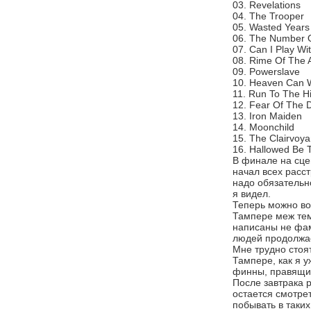
03. Revelations
04. The Trooper
05. Wasted Years
06. The Number 
07. Can I Play W
08. Rime Of The 
09. Powerslave
10. Heaven Can W
11. Run To The Hi
12. Fear Of The 
13. Iron Maiden
14. Moonchild
15. The Clairvoya
16. Hallowed Be
В финале на сце
начал всех расс
надо обязательно
я видел.
Теперь можно воз
Тампере меж тем
написаны не фам
людей продолжа
Мне трудно стоят
Тампере, как я у
финны, правящиес
После завтрака 
остается смотре
побывать в таки