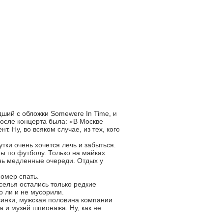
дший с обложки Somewere In Time, и
после концерта была: «В Москве
. Ну, во всяком случае, из тех, кого
утки очень хочется лечь и забыться.
ы по футболу. Только на майках
нь медленные очереди. Отдых у
номер спать.
селья остались только редкие
о ли и не мусорили.
синки, мужская половина компании
 и музей шпионажа. Ну, как не