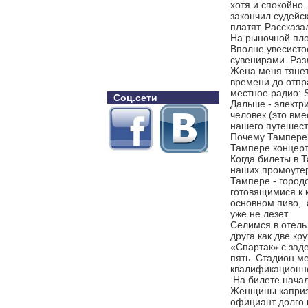
хотя и спокойно
закончил судейс
платят. Рассказ
На рыночной пло
Вполне увесисто
сувенирами. Раз
Жена меня тянет 
времени до отпр
местное радио: S
Соц.сети
Дальше - электр
человек (это вме
нашего путешест
Почему Тампере?
Тампере концерт 
Когда билеты в 
наших промоутер
Тампере - город
готовящимися к 
основном пиво, 
уже не лезет.
Селимся в отель.
друга как две к
«Спартак» с зад
пять. Стадион м
квалификационно
На билете начал
Женщины капризн
официант долго 