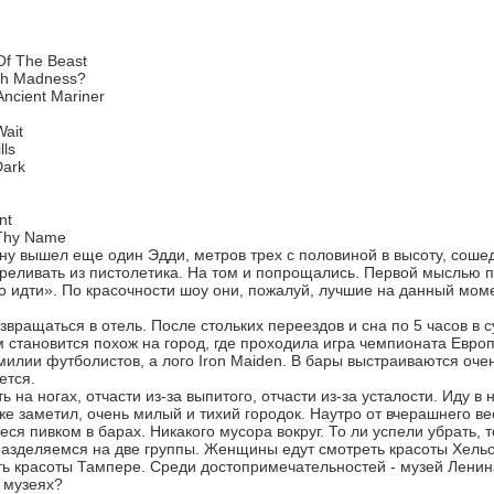
Of The Beast
ith Madness?
Ancient Mariner
ait
lls
Dark
nt
 Thy Name
ну вышел еще один Эдди, метров трех с половиной в высоту, соше
треливать из пистолетика. На том и попрощались. Первой мыслью 
 идти». По красочности шоу они, пожалуй, лучшие на данный момент
вращаться в отель. После стольких переездов и сна по 5 часов в с
 становится похож на город, где проходила игра чемпионата Европ
илии футболистов, а лого Iron Maiden. В бары выстраиваются оче
ется.
ь на ногах, отчасти из-за выпитого, отчасти из-за усталости. Иду в 
же заметил, очень милый и тихий городок. Наутро от вчерашнего ве
я пивком в барах. Никакого мусора вокруг. То ли успели убрать, т
разделяемся на две группы. Женщины едут смотреть красоты Хель
ть красоты Тампере. Среди достопримечательностей - музей Ленина
х музеях?