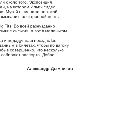
ли около того. Экспозиция
ан, на котором Ильич сидел,
ро. Музей шпионажа не такой
зламыванию электронной почты.
g Tits. Во всей разнузданно
льшие сиськи», а вот в маленьком
са и подадут наш поезд «Лев
занным в билетах, чтобы по вагону
абыв совершенно, что несколько
а собирают паспорта. Добро
Александр Дымников