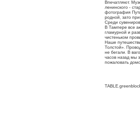
Впечатляют. Муз
ленинского - ст
фотография Пути
родной, зато пр
Среди сувениров 
В Тампере все ак
гламурной и раз
чистеньком пров
Наше путешестви
Толстой». Прово
не бегали. В ва
часов назад мы 
пожаловать домо
TABLE.greenblock