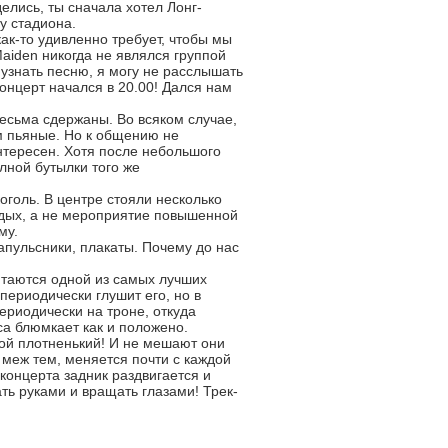
елись, ты сначала хотел Лонг-
у стадиона.
как-то удивленно требует, чтобы мы
Maiden никогда не являлся группой
 узнать песню, я могу не расслышать
концерт начался в 20.00! Дался нам
есьма сдержаны. Во всяком случае,
ом пьяные. Но к общению не
нтересен. Хотя после небольшого
лной бутылки того же
оголь. В центре стояли несколько
отдых, а не мероприятие повышенной
му.
напульсники, плакаты. Почему до нас
читаются одной из самых лучших
 периодически глушит его, но в
ериодически на троне, откуда
а блюмкает как и положено.
акой плотненький! И не мешают они
 меж тем, меняется почти с каждой
концерта задник раздвигается и
ть руками и вращать глазами! Трек-