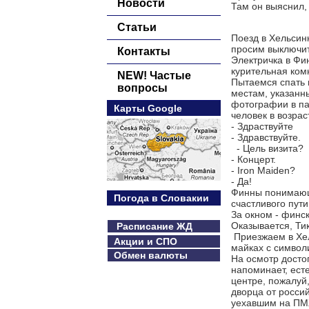
Новости
Там он выяснил,
Статьи
Поезд в Хельсинк
просим выключит
Контакты
Электричка в Фин
курительная ком
NEW! Частые
Пытаемся спать 
вопросы
местам, указанн
фотографии в па
Карты Google
человек в возрас
- Здраствуйте
- Здравствуйте.
- Цель визита?
- Концерт.
- Iron Maiden?
- Да!
Финны понимающе
Погода в Словакии
счастливого пути
За окном - финск
Оказывается, Тик
Расписание ЖД
Приезжаем в Хел
Акции и СПО
майках с символ
Обмен валюты
На осмотр досто
напоминает, есте
центре, пожалуй
дворца от россий
уехавшим на ПМЖ