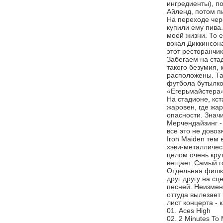
ингредиенты), п
Айленд, потом пи
На переходе чере
купили ему пива.
моей жизни. То е
вокал Диккинсона
этот ресторанчик
Забегаем на ста
такого безумия, 
расположены. Та
футбола бутылко
«Егерьмайстера»
На стадионе, кст
жаровен, где жар
опасности. Значи
Мерчендайзинг - 
все это не довоз
Iron Maiden тем 
хэви-металлическ
целом очень кру
вещает. Самый г
Отдельная фишка 
друг другу на с
песней. Неизмен
оттуда вылезает
лист концерта - 
01. Aces High
02. 2 Minutes To 