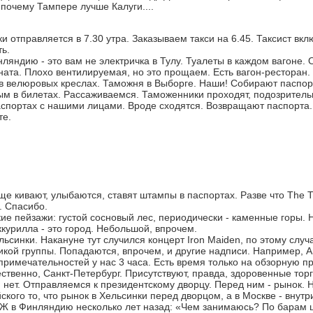
 почему Тампере лучше Калуги....
и отправляется в 7.30 утра. Заказываем такси на 6.45. Таксист вк
ь.
ляндию - это вам не электричка в Тулу. Туалеты в каждом вагоне. 
ната. Плохо вентилируемая, но это прощаем. Есть вагон-ресторан.
в велюровых креслах. Таможня в Выборге. Наши! Собирают паспорт
ым в билетах. Рассаживаемся. Таможенники проходят, подозритель
спортах с нашими лицами. Вроде сходятся. Возвращают паспорта.
те.
 кивают, улыбаются, ставят штампы в паспортах. Разве что The 
. Спасибо.
ие пейзажи: густой сосновый лес, периодически - каменные горы. Н
курилла - это город. Небольшой, впрочем.
ьсинки. Накануне тут случился концерт Iron Maiden, по этому случ
икой группы. Попадаются, впрочем, и другие надписи. Например, A
примечательностей у нас 3 часа. Есть время только на обзорную пр
ственно, Санкт-Петербург. Присутствуют, правда, здоровенные торг
, нет. Отправляемся к президентскому дворцу. Перед ним - рынок. 
ского то, что рынок в Хельсинки перед дворцом, а в Москве - внут
 в Финляндию несколько лет назад: «Чем занимаюсь? По барам ш