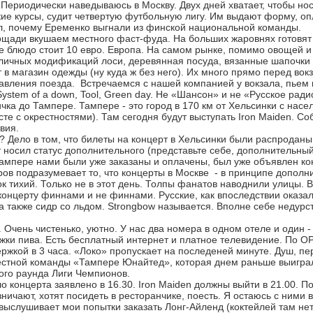
. Периодически наведываюсь в Москву. Двух дней хватает, чтобы но
кие курсы, судит четвертую футбольную лигу. Им выдают форму, о
ал, почему Еременко выгнали из финской национальной команды.
щади вкушаем местного фаст-фуда. На больших жаровнях готовят ка
е блюдо стоит 10 евро. Европа. На самом рынке, помимо овощей и 
личных модификаций лоси, деревянная посуда, вязанные шапочки 
в магазин одежды (ну куда ж без него). Их много прямо перед вокз
авления поезда. Встречаемся с нашей компанией у вокзала, пьем 
ystem of a down, Tool, Green day. Не «Шансон» и не «Русское рад
ичка до Тампере. Тампере - это город в 170 км от Хельсинки с нас
сте с окрестностями). Там сегодня будут выступать Iron Maiden. Со
вия.
 Дело в том, что билеты на концерт в Хельсинки были распроданы 
носил статус дополнительного (представьте себе, дополнительный 
Тампере нами были уже заказаны и оплачены, был уже объявлен к
ов подразумевает то, что концерты в Москве - в принципе дополн
ок тихий. Только не в этот день. Толпы фанатов наводнили улицы.
концерту финнами и не финнами. Русские, как впоследствии оказал
а также сидр со льдом. Strongbow называется. Вполне себе недурс
 Очень чистенько, уютно. У нас два номера в одном отеле и один -
ружки пива. Есть бесплатный интернет и платное телевидение. По О
ержкой в 3 часа. «Локо» пропускает на последеней минуте. Душ, п
естной команды «Тампере Юнайтед», которая днем раньше выиграл
го раунда Лиги Чемпионов.
о концерта заявлено в 16.30. Iron Maiden должны выйти в 21.00. П
ичают, хотят посидеть в ресторанчике, поесть. Я остаюсь с ними в
выслушивает мои попытки заказать Лонг-Айленд (коктейлей там нет