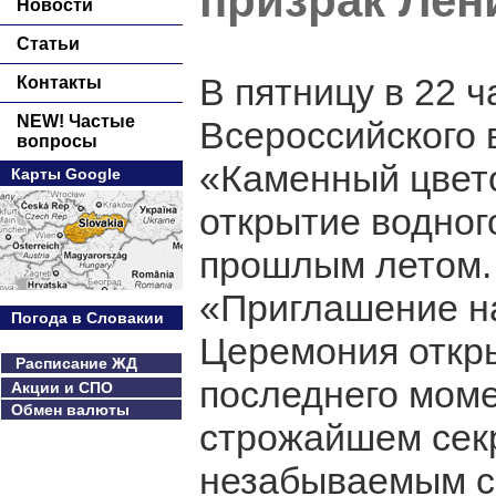
призрак Лен
Новости
Статьи
В пятницу в 22 
Контакты
NEW! Частые
Всероссийского 
вопросы
«Каменный цвет
Карты Google
открытие водног
прошлым летом.
«Приглашение на
Погода в Словакии
Церемония откры
Расписание ЖД
последнего моме
Акции и СПО
Обмен валюты
строжайшем секр
незабываемым с