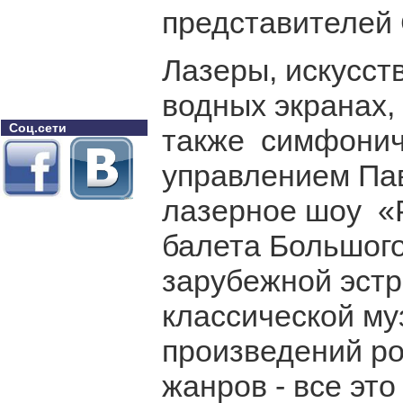
представителей
Лазеры, искусст
водных экранах,
Соц.сети
также симфониче
управлением Па
лазерное шоу «Р
балета Большого
зарубежной эст
классической му
произведений ро
жанров - все эт