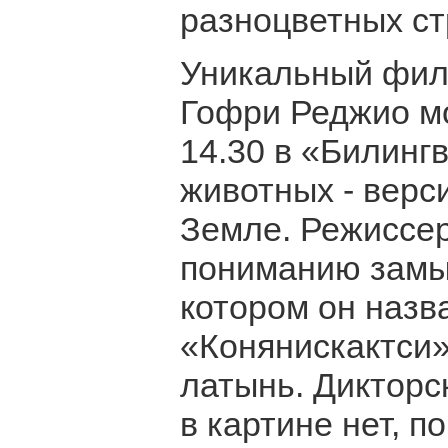
разноцветных с
Уникальный фил
Гофри Реджио мо
14.30 в «Билинг
животных - верс
Земле. Режиссер
пониманию замыс
котором он назв
«Конянискактси»
латынь. Дикторск
в картине нет, 