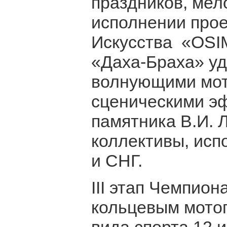
праздников, мел
исполнении прое
Искусства «OSI
«Даха-Браха» уд
волнующими моти
сценическими эф
памятника В.И. 
коллективы, ис
и СНГ.
III этап Чемпио
кольцевым мотог