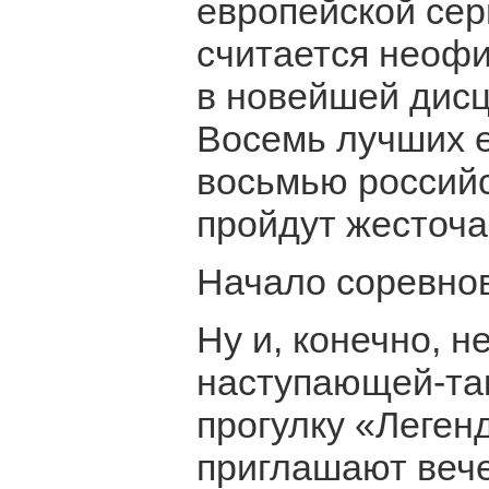
европейской сери
считается неоф
в новейшей дисц
Восемь лучших е
восьмью россий
пройдут жесточа
Начало соревнова
Ну и, конечно, н
наступающей-так
прогулку «Леген
приглашают веч