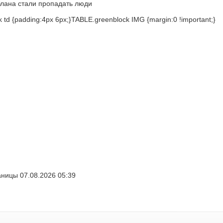
лана стали пропадать люди
 td {padding:4px 6px;}TABLE.greenblock IMG {margin:0 !important;}
ницы 07.08.2026 05:39