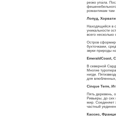
резко упала. По
фешенебельного 
романтикам там 
Лопуд, Хорвати
Находящийся в с
уникальности ос
всего несколько 
Остров сформиро
бухточками, сре
звуки природы н
Emerald
Coast
, 
В северной Сард
Многие туропера
нигде. Пятизвез
для влюбленных,
Cinque
Terre, И
Пять деревень, 
Ривьеры, до сих
мир. Соединяет 
частный уединен
Кассис, Франци