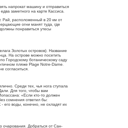
ять напрокат машину и отправиться
 едва заметного на карте Кассиса.
. Рай, расположенный в 20 км от
мерцающие огни манят туда, где
должны понравиться утесы
елага Золотых островов). Название
нца. На острове можно посетить
 по Городскому ботаническому саду
античном пляже Plage Notre-Dame.
не согласиться.
лично. Среди тех, чья нога ступала
али. Для того, чтобы вам
Мопассана: «Если кто-то должен
без сомнения ответил бы:
 его воды, конечно, не охладят их
о очарования. Добраться от Сан-