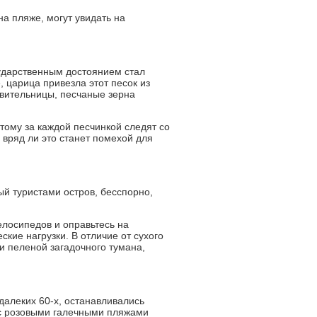
а пляже, могут увидать на
ударственным достоянием стал
, царица привезла этот песок из
авительницы, песчаные зерна
тому за каждой песчинкой следят со
 вряд ли это станет помехой для
ый туристами остров, бесспорно,
елосипедов и оправьтесь на
кие нагрузки. В отличие от сухого
и пеленой загадочного тумана,
далеких 60-х, останавливались
а с розовыми галечными пляжами