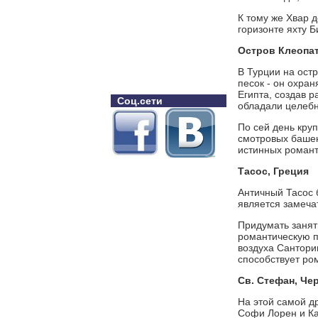
К тому же Хвар 
горизонте яхту 
Остров Клеопа
В Турции на ост
песок - он охран
Египта, создав 
Соц.сети
обладали целеб
По сей день кру
смотровых башен 
истинных романт
Тасос, Греция
Античный Тасос б
является замеча
Придумать занят
романтическую п
воздуха Сантори
способствует ро
Св. Стефан, Че
На этой самой д
Софи Лорен и Ка