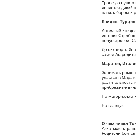
Тропе до пункта
является дикий п
пляж с баром и 
Книдос, Турция
Античный Книдос
историк Страбон
полуострове». С
До сих пор тайн
самой Афродиты.
Маратея, Итали
Занимать романт
удастся в Марат
растительность 
прибрежные виллы
По материалам F
На главную
О чем писал Turi
Азиатские стран
Родители боятся