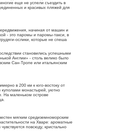
 многие еще не успели съездить в
 уединенных и красивых пляжей для
передвижения, начиная от машин и
ой - это паромы и паромы-такси, в
трудяги-ослики, которые не спеша
впоследствии становились успешными
нькой Англии» - столь велико было
узским Сан-Тропе или итальянским
мерно в 200 км к юго-востоку от
и куполами монастырей, уютно
е. На маленьком острове
ца.
звестен мягким средиземноморским
 растительности на Хваре: ароматные
 чувствуется повсюду, кристально