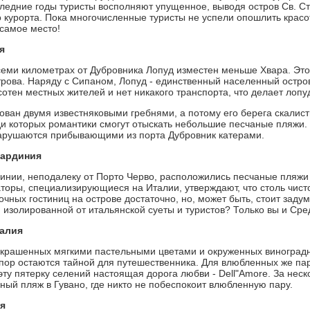
следние годы туристы восполняют упущенное, выводя остров Св. Ст
курорта. Пока многочисленные туристы не успели опошлить красо
самое место!
я
еми километрах от Дубровника Лопуд изместен меньше Хвара. Этот
трова. Наряду с Сипаном, Лопуд - единственный населенный остро
сотен местных жителей и нет никакого транспорта, что делает лопу
ван двумя известняковыми гребнями, а потому его берега скалис
ди которых романтики смогут отыскать небольшие песчаные пляжи.
арушаются прибывающими из порта Дубровник катерами.
Сардиния
инии, неподалеку от Порто Черво, расположились песчаные пляжи 
торы, специализирующиеся на Италии, утверждают, что столь чист
дочных гостиниц на острове достаточно, но, может быть, стоит зад
 изолированной от итальянской суеты и туристов? Только вы и Ср
талия
окрашенных мягкими пастельными цветами и окруженных виноградн
 пор остаются тайной для путешественника. Для влюбленных же пар 
эту пятерку селений настоящая дорога любви - Dell"Amore. За неск
ный пляж в Гувано, где никто не побеспокоит влюбленную пару.
я