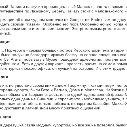
ный Париж и наскучил провинциальный Марсель, настало время вз
путешествие по Лазурному Берегу. Начать стоит с малознакомого и
мации об этом чудном местечке ни Google, ни Яndex вам не дадут
идеть своими глазами. Особенно его порт. Особенно ночью, когда 
ься дарами моря и местными винами. Экстремальным романтикам 
m-rich.
анция
... Поркероль - самый большой остров Йерского архипелага (архип
 было получено благодаря яркому блеску на солнце слюдяного сла
т Св. Агаты, побывать в Музее подводной археологии, прогуляться
 дайвингом. Есть и другой вариант - провести время на самом ром
го туристического офиса, он лучший на острове. И с этим трудно 
илия
лии, не удостоив своим вниманием Таормину, - как минимум, непри
города-курорта, были Гете и Вагнер, Дюма и Мопассан, Набоков и Д
 раз побывать в Таормине, достаточно одной-единственной фразы 
олько один день на Сицилии и спросит, что необходимо увидеть, я 
ленным стоит обязательно побывать в открытом бассейне MazzarХ -
 но доставят в летний зной массу приятных ощущений.
анция
 деревушка стала модным курортом, но все же не потеряла былог