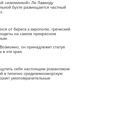
рной «изюминкой» Ле Лаванду
тельной бухте размещается частный
х.
ся от берега к акрополю, греческий
фродиты на самом прекрасном
ным.
 Возможно, он принадлежит статуе
в эти края.
 Ощутить себя настоящим романтиком
ный в типично средиземноморскую
поразят умопомрачительные