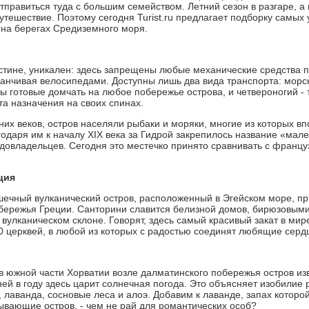
тправиться туда с большим семейством. Летний сезон в разгаре, а
утешествие. Поэтому сегодня Turist.ru предлагает подборку самых
на берегах Средиземного моря.
истине, уникален: здесь запрещены любые механические средства 
канчивая велосипедами. Доступны лишь два вида транспорта: морск
ы готовые домчать на любое побережье острова, и четвероногий - 
та назначения на своих спинах.
них веков, остров населяли рыбаки и моряки, многие из которых 
годаря им к началу XIX века за Гидрой закрепилось название «мале
удовладельцев. Сегодня это местечко принято сравнивать с франц
ция
шечный вулканический остров, расположенный в Эгейском море, при
бережья Греции. Санторини славится белизной домов, бирюзовым
 вулканическом склоне. Говорят, здесь самый красивый закат в мир
 церквей, в любой из которых с радостью соединят любящие серд
 южной части Хорватии возле далматинского побережья остров и
ней в году здесь царит солнечная погода. Это объясняет изобилие
 лаванда, сосновые леса и алоэ. Добавим к лаванде, запах которой
ывающие остров, - чем не рай для романтических особ?