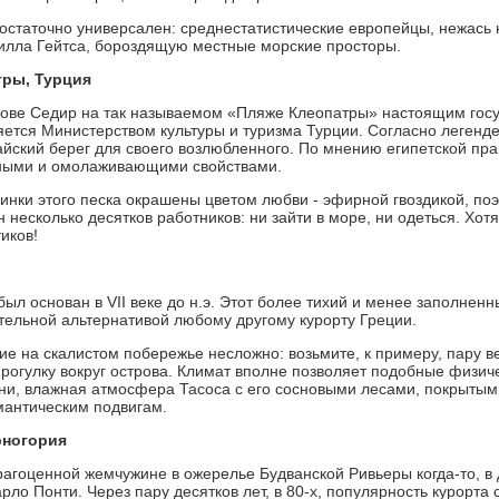
достаточно универсален: среднестатистические европейцы, нежась н
Билла Гейтса, бороздящую местные морские просторы.
тры, Турция
рове Седир на так называемом «Пляже Клеопатры» настоящим гос
яется Министерством культуры и туризма Турции. Согласно легенде
райский берег для своего возлюбленного. По мнению египетской пр
ными и омолаживающими свойствами.
пинки этого песка окрашены цветом любви - эфирной гвоздикой, поэ
несколько десятков работников: ни зайти в море, ни одеться. Хотя
иков!
ыл основан в VII веке до н.э. Этот более тихий и менее заполненн
тельной альтернативой любому другому курорту Греции.
ие на скалистом побережье несложно: возьмите, к примеру, пару в
рогулку вокруг острова. Климат вполне позволяет подобные физичес
ни, влажная атмосфера Тасоса с его сосновыми лесами, покрытым
мантическим подвигам.
рногория
рагоценной жемчужине в ожерелье Будванской Ривьеры когда-то, в 
рло Понти. Через пару десятков лет, в 80-х, популярность курорт