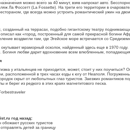
 назначения можно всего за 40 минут, взяв напрокат авто. Бесспо
ляж Ла Фоссетт (La Fossette). На трети его территории в очарова
рестораном, где всегда можно устроить романтический ужин на двои
, созданный на террасах, подобно гигантскому театру поднимающих
 описал как «город, построенный для самой прекрасной богини А
еление воздвигли там, где Эгейское море встречается со Средизем
а окутывает мраморный осколок, найденный здесь еще в 1970 году.
 Богиня любви дарит вдохновение всем влюбленным, попадающим 
я
изма у итальянцев не приходится, может, стоит у них поучиться?
еи, расположенной в трех часах езды к югу от Неаполя. Погружен
городок скрыт от любопытных глаз туристов. Заезжих романтиков 
 и берег из редкого в этих краях магнетитового песка.
orbestraveler
st.ru год назад:
ы обожают русских туристов
 отправлять детей за границу