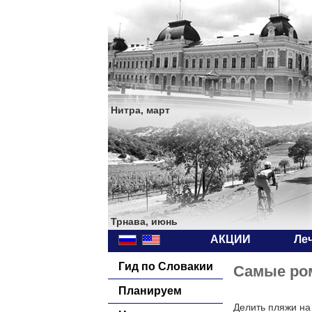
Нитра, март
Трнава, июнь
АКЦИИ
Ле
Гид по Словакии
Самые ро
Планируем
Делить пляжи на