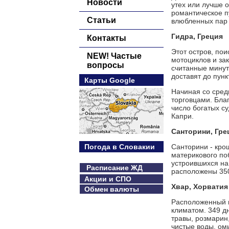
Новости
утех или лучше о
романтическое п
Статьи
влюбленных пар 
Гидра, Греция
Контакты
Этот остров, по
NEW! Частые
мотоциклов и за
вопросы
считанные минут
доставят до пунк
Карты Google
Начиная со сред
торговцами. Бла
число богатых с
Капри.
Санторини, Гре
Погода в Словакии
Санторини - кро
материкового по
устроившихся на
Расписание ЖД
расположены 350
Акции и СПО
Хвар, Хорватия
Обмен валюты
Расположенный в
климатом. 349 д
травы, розмарин,
чистые воды, ом