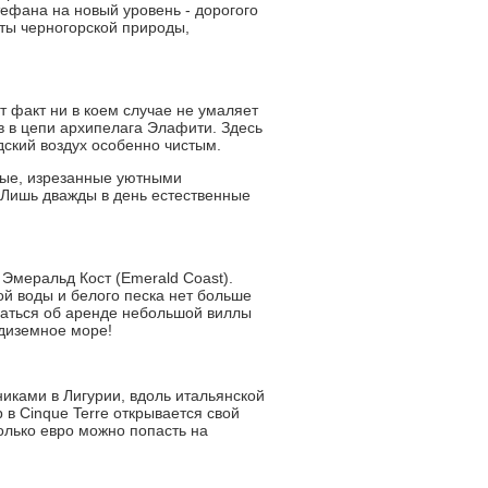
ефана на новый уровень - дорогого
ты черногорской природы,
 факт ни в коем случае не умаляет
в в цепи архипелага Элафити. Здесь
дский воздух особенно чистым.
тые, изрезанные уютными
 Лишь дважды в день естественные
Эмеральд Кост (Emerald Coast).
ой воды и белого песка нет больше
уматься об аренде небольшой виллы
едиземное море!
иками в Лигурии, вдоль итальянской
в Cinque Terre открывается свой
олько евро можно попасть на