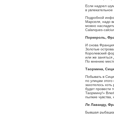
Если надоел шум
в увлекательное 
Подробной инфор
Марселя, надо в
можно насладит
Calanques-calciu
Поркероль, Фр
И снова Франция
Золотые острова
Королевский фор
или же заняться
По мнению местно
Таормина, Сиц
Побывать в Сици
по улицам этого 
захотелось хоть
будет провести т
Таормину!» Влюб
пылкие чувства,
Ле Лаванду, Фр
Бывшая рыбацкая