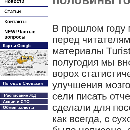
половины г
Новости
Статьи
Контакты
В прошлом году 
NEW! Частые
перед читателям
вопросы
Карты Google
материалы Turist
полугодия мы вн
ворох статистич
улучшения мозго
Погода в Словакии
сели писать отче
Расписание ЖД
Акции и СПО
сделали для пос
Обмен валюты
как всегда, с су