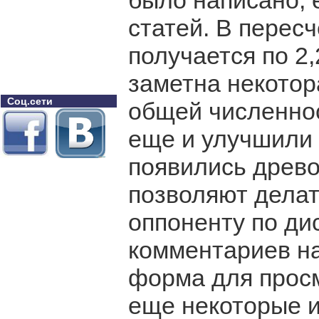
было написано, е
статей. В пересч
получается по 2
заметна некотор
Соц.сети
общей численнос
еще и улучшили 
появились древ
позволяют делат
оппоненту по ди
комментариев на
форма для прос
еще некоторые 