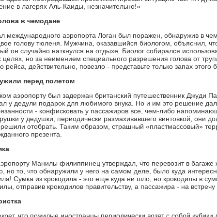
ние в лагерях Аль-Каиды, незначительно!»
олова в чемодане
л международного аэропорта Логан был поражен, обнаружив в чем
вое голову тюленя. Мужчина, оказавшийся биологом, объяснил, что 
ый он случайно наткнулся на отдыхе. Биолог собирался использова
 целях, но за неимением специального разрешения голова от труп
 рейса, действительно, повезло - представьте только запах этого 
ружили перед полетом
ком аэропорту был задержан британский путешественник Джуди П
ал у дедули подарок для любимого внука. Но и им это решение да
бязанности - конфисковать у пассажиров все, чем-либо напоминаю
рушки у дедушки, периодически размахивавшего винтовкой, они дол
и решили отобрать. Таким образом, страшный «пластмассовый» терр
ожданного презента.
мка
эропорту Манилы филиппинец утверждал, что перевозит в багаже ж
, но то, что обнаружили у него на самом деле, было куда интерес
ла! Сумка из крокодила - это еще куда ни шло, но крокодилы в сумк
илы, отправив крокодилов правительству, а пассажира - на встреч
ристка
екрет, что пожилые иностранцы периодически возят с собой кубики 