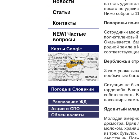
Новости
на есть удивите
никого не удиви
Статьи
Ниже собраны 11
Похороны по-и
Контакты
Сотрудники мюнх
NEW! Частые
полиэтиленовый 
вопросы
Оказывается, ба
родной земле в И
Карты Google
соответствующее
Верблюжьи стр
Зачем упаковыва
необычным багаж
Ситуация не был
Погода в Словакии
гардероба. В ве
собственность. 
пассажиры самол
Расписание ЖД
Акции и СПО
Ядовитый млад
Обмен валюты
Молодая америка
досмотра. Вряд 
молоком, хранящ
из трех бутылок
дегустации. Поз