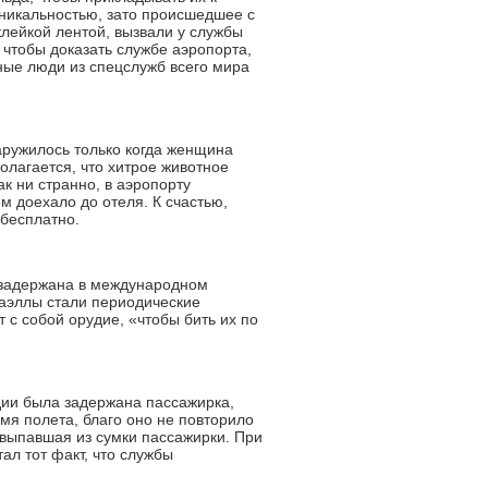
никальностью, зато происшедшее с
клейкой лентой, вызвали у службы
 чтобы доказать службе аэропорта,
мные люди из спецслужб всего мира
аружилось только когда женщина
олагается, что хитрое животное
к ни странно, в аэропорту
 доехало до отеля. К счастью,
 бесплатно.
 задержана в международном
аэллы стали периодические
 с собой орудие, «чтобы бить их по
дии была задержана пассажирка,
я полета, благо оно не повторило
 выпавшая из сумки пассажирки. При
л тот факт, что службы