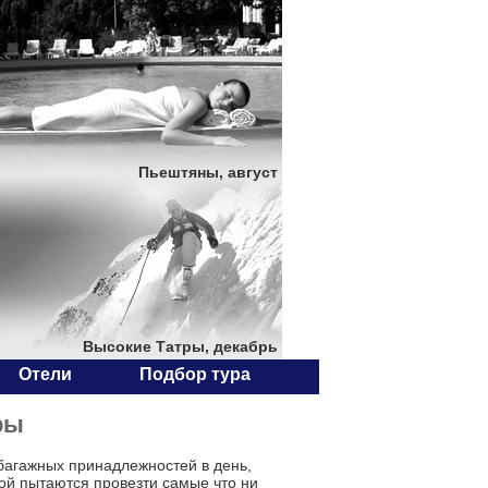
Пьештяны, август
Высокие Татры, декабрь
Отели
Подбор тура
ры
багажных принадлежностей в день,
ой пытаются провезти самые что ни