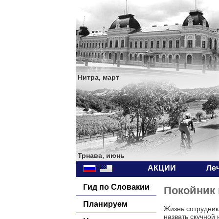
Нитра, март
Трнава, июнь
АКЦИИ
Ле
Гид по Словакии
Покойник 
Планируем
Жизнь сотрудник
назвать скучной