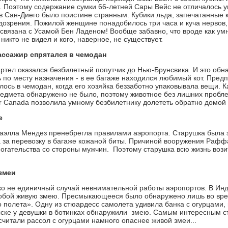
 Поэтому содержание сумки 66-летней Сары Вейс не отличалось у
 в Сан-Диего было поистине странным. Кубики льда, запечатанные 
дозрения. Пожилой женщине понадобилось три часа и куча нервов,
е связана с Усамой Бен Ладеном! Вообще забавно, что вроде как у
о никто не видел и кого, наверное, не существует.
ссажир спрятался в чемодан
ртел оказался безбилетный попутчик до Нью-Брунсвика. И это обн
ь по месту назначения - в ее багаже находился любимый кот. Предп
ось в чемодан, когда его хозяйка беззаботно упаковывала вещи. Ка
едмета обнаружено не было, поэтому животное без лишних проблем
r Canada позволила умному безбилетнику долететь обратно домой
е
аэлла Мендез пренебрегла правилами аэропорта. Старушка была
 за перевозку в багаже кожаной биты. Причиной вооружения Рафф
огательства со стороны мужчин. Поэтому старушка всю жизнь возит
змеи
леко не единичный случай невнимательной работы аэропортов. В Ин
обой живую змею. Пресмыкающееся было обнаружено лишь во врем
 полета». Одну из стюардесс самолета удивила банка с огурцами,
ке у девушки в ботинках обнаружили змею. Самым интересным ста
считали рассол с огурцами намного опаснее живой змеи...