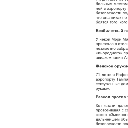
больным местам.
ней в аэропорту
безопасности по
что она никак н
боятся того, ког
Безбилетный па
У некой Мэри Ма
приехала в отел
незаметно забрал
«инородного» пр
авиакомпания Ai
Женское оружи
71-летняя Рафф
аэропорту Тампа
сексуальные дом
рукам».
Рассол
против 
Кот, кстати, да
провозившая с с
сюжет «Змеиного
дальнейшем обыс
безопасности по