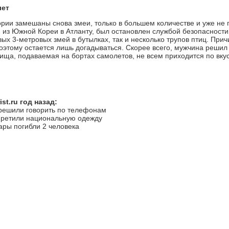
лет
тории замешаны снова змеи, только в большем количестве и уже не
из Южной Кореи в Атланту, был остановлен службой безопасности
вых 3-метровых змей в бутылках, так и несколько трупов птиц. При
оэтому остается лишь догадываться. Скорее всего, мужчина решил 
пища, подаваемая на бортах самолетов, не всем приходится по вкус
st.ru год назад:
решили говорить по телефонам
претили национальную одежду
ары погибли 2 человека