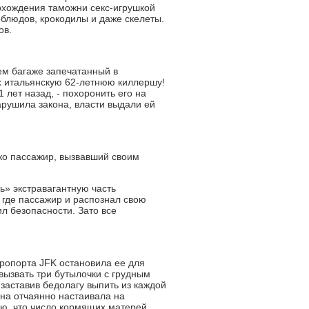
охождения таможни секс-игрушкой
рблюдов, крокодилы и даже скелеты.
ов.
ем багаже запечатанный в
х итальянскую 62-летнюю киллершу!
лет назад, - похоронить его на
нарушила закона, власти выдали ей
ько пассажир, вызвавший своим
ь» экстравагантную часть
 где пассажир и распознал свою
л безопасности. Зато все
ропорта JFK остановила ее для
вызвать три бутылочки с грудным
заставив бедолагу выпить из каждой
ана отчаянно настаивала на
ю, что число кормящих матерей,