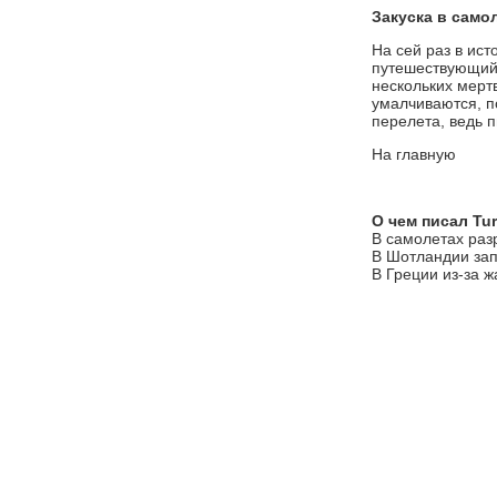
Закуска в само
На сей раз в ис
путешествующий 
нескольких мерт
умалчиваются, п
перелета, ведь 
На главную
О чем писал Turi
В самолетах раз
В Шотландии за
В Греции из-за ж