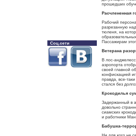
прошедших обуче
Расчлененная г
Рабочий персона
разрезанную над
тюленя, на котор
образовательных
Пассажирам этого
Соц.сети
Ветерана разо
В лос-анджелесс
аэропорта отобр
своей главной о
конфискацией иг
правда, все-так
стался без долг
Крокодилья су
Задержанный в а
довольно странно
сиамских крокоди
и работники Ман
Бабушка-терро
Ни для кого не с