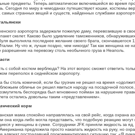
льные предметы. Теперь автоматически включившейся во время пр
шь. Сегодня по миру в чемоданах путешествуют кошки, костюмы ве
 самых странных вещей и существ, найденных службами аэропорт
тальянски
енского аэропорта задержали пожилую даму, перевозившую в сво
пакет скелет. Каково было удивление таможенников, обнаруживши
буля выполняла последнее желание своего брата, скончавшегося 11 
талии. Ну что ж, лучше поздно, чем никогда! Так как женщина не 
 разрешение на перевозку столь необычного груза в Неаполь.
асти
ть с собой костюм верблюда? На этот вопрос сможет ответить тол
ом переполох в сиднейском аэропорту.
а бы столь комичной, если бы грузчик не решил на время «одолжит
рблюжьем обличье он решил явиться народу на посадочной полосе,
Возмутитель беспорядка был мгновенно пойман за нарушение прави
ета остались довольны таким «представлением».
енческий корм
нская мама спокойно направлялась на свой рейс, когда охрана аэ
ли она когда-либо могла представить, что подобную реакцию могут 
иеся у женщины в сумке. Сотрудники JFK приняли жидкость за яд, 
. Американка предложила просто накапать жидкость на руку, но охр
же адвокат пострадавшей прокомментировал ситуацию так: «Я дума