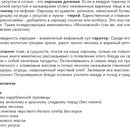
 уксусом и солью - это
окрошка донская
. Если в каждую тарелку 
рской капустой и кальмарами (плюс неизменные вареные яйца и к
очному
на кефире. Окрошку из щавеля, шпината, свекольной ботв
рошку на воде с уксусом и луком -
тюрей
. Единственная и главная
омохозяйки - добавлять в окрошку сосиски или колбасу. Это ноу-х
и. Такая псевдоокрошка именовалась «Московской» (так же, как ол
вским салатом).
овидность окрошки - знаменитый кефирный суп
таратор
. Среди ег
мелко молотые грецкие орехи, укроп, много чеснока и жареный репч
аспаччо
тоже, в сущности, похож на нашу окрошку, только на томат
рные книги живописно рассказывают о появлении этого блюда на све
али с собой нехитрые продукты. Остановившись в самую жару на при
вленного с оливковым маслом и солью чеснока смазывали глиняный
доры, огурцы, накрошенный черствый хлеб. Заливали все маслом,
ысохнет. Получившееся блюдо отлично утоляло жажду и голод и при
аспаччо
в
елко нарубленной луковицы
ому зеленому и красному сладкому перцу (без семян)
чика чеснока
ломтика черствого белого хлеба без корок
тного сока
ивкового масла
ного уксуса