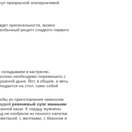
анут прекрасной альтернативой
ждет оригинальности, можно
 необычный рецепт сладкого первого
 складываем в кастрюлю,
 молоко необходимо перемешать с
тушеной дыне. Вот, в общем, и весь
подается на стол, само собой
собы их приготовления немногим
ладкий
ревеневый суп
с манными
 манной каши. К сердцу мужчины
д не изобрели из пенного напитка:
сметаной, с желтками, с беконом и