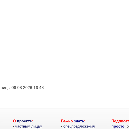
ницы 06.08.2026 16:48
О
проекте
:
Важно
знать
:
Подписат
-
частным лицам
-
спецпредложения
просто:
о