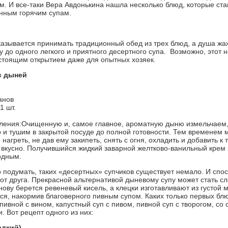
ом. И все-таки Вера Авдонькина нашла несколько блюд, которые ст
нным горячим супам.
казывается принимать традиционный обед из трех блюд, а душа жа
у до одного легкого и приятного десертного супа. Возможно, этот
стоящим открытием даже для опытных хозяек.
с дыней
канов
1 шт.
ления:
Очищенную и, самое главное, ароматную дыню измельчаем,
 и тушим в закрытой посуде до полной готовности. Тем временем
нагреть, не дав ему закипеть, снять с огня, охладить и добавить к 
и вкусно. Получившийся жидкий заварной желтково-ванильный крем 
одным.
 подумать, таких «десертных» супчиков существует немало. И спо
 от друга. Прекрасной альтернативой дыневому супу может стать с
нову берется ревеневый кисель, а клецки изготавливают из густой
ся, накормив благоверного пивным супом. Каких только первых блю
пивной с вином, капустный суп с пивом, пивной суп с творогом, со 
. Вот рецепт одного из них:
адкий)