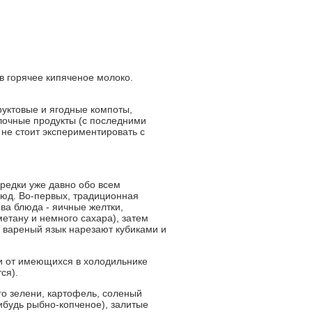
в горячее кипяченое молоко.
фруктовые и ягодные компоты,
олочные продукты (с последними
о не стоит экспериментировать с
редки уже давно обо всем
юд. Во-первых, традиционная
ва блюда - яичные желтки,
етану и немного сахара), затем
ц, вареный язык нарезают кубиками и
ти от имеющихся в холодильнике
ся).
го зелени, картофель, соленый
ибудь рыбно-копченое), залитые