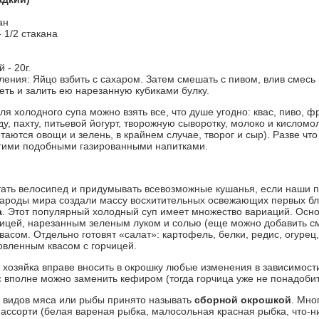
ан
- 1/2 стакана
 - 20г.
ления: Яйцо взбить с сахаром. Затем смешать с пивом, влив смесь 
еть и залить ею нарезанную кубиками булку.
для холодного супа можно взять все, что душе угодно: квас, пиво, 
у, пахту, питьевой йогурт, творожную сыворотку, молоко и кислом
таются овощи и зелень, в крайнем случае, творог и сыр). Разве чт
угими подобными газированными напитками.
тать велосипед и придумывать всевозможные кушанья, если наши п
ароды мира создали массу восхитительных освежающих первых бл
а
. Этот популярный холодный суп имеет множество вариаций. Осно
чицей, нарезанным зеленым луком и солью (еще можно добавить см
васом. Отдельно готовят «салат»: картофель, белки, редис, огуре
овленным квасом с горчицей.
 хозяйка вправе вносить в окрошку любые изменения в зависимос
ас вполне можно заменить кефиром (тогда горчица уже не понадобит
 видов мяса или рыбы принято называть
сборной окрошкой
. Мно
 ассорти (белая вареная рыбка, малосольная красная рыбка, что-н