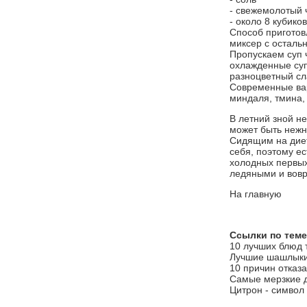
- свежемолотый 
- около 8 кубико
Способ приготов
миксер с осталь
Пропускаем суп 
охлажденные супо
разноцветный сл
Современные вар
миндаля, тмина, 
В летний зной не
может быть неж
Сидящим на диет
себя, поэтому е
холодных первых
ледяными и вовр
На главную
Ссылки по теме
10 лучших блюд 
Лучшие шашлыки
10 причин отказа
Самые мерзкие 
Цитрон - символ