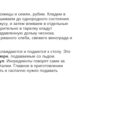
ожицы и семян, рубим. Кладем в
ешиваем до однородного состояния.
кусу, и затем вливаем в отдельные
рительно в тарелку кладут
здавленную дольку чеснока.
 ржаного хлеба, свежего винограда и
охлаждаются и подаются к столу. Это
пюре
, подаваемые со льдом.
уп
. Ингредиенты говорят сами за
талии. Главное в приготовлении
ь и гаспаччо нужно подавать