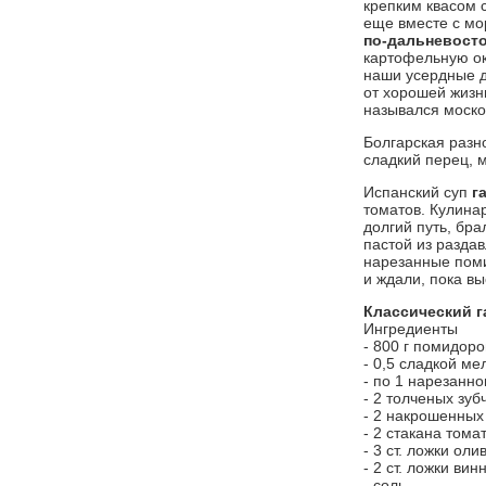
крепким квасом с
еще вместе с мо
по-дальневост
картофельную ок
наши усердные д
от хорошей жизн
назывался моско
Болгарская разн
сладкий перец, 
Испанский суп
г
томатов. Кулина
долгий путь, бр
пастой из разда
нарезанные поми
и ждали, пока в
Классический г
Ингредиенты
- 800 г помидоро
- 0,5 сладкой м
- по 1 нарезанн
- 2 толченых зуб
- 2 накрошенных 
- 2 стакана тома
- 3 ст. ложки ол
- 2 ст. ложки вин
- соль