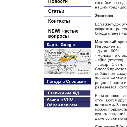
Новости
коктейли со льд
нашим традицио
Статьи
Экзотика
Контакты
Если желудок от
сократить трапез
NEW! Частые
блюда станет на
вопросы
Молочный суп 
Карты Google
Ингредиенты:
- дыня - 600г
- молоко - 5 ста
- яйцо (желток) - 
- сахар - 1 ст.л.
Способ приготов
добавляем сахар
яичным желтком, 
Погода в Словакии
рецепт. Просто 
разумеется, хол
Расписание ЖД
Если хорошенько
Акции и СПО
отличаются друг
клецками.
За ос
Обмен валюты
можно подкрасть
суп голландский 
даже со сливками
Суп пивной (сл