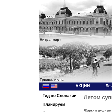
Нитра, март
Трнава, июнь
АКЦИИ
Ле
Гид по Словакии
Летом суп
Планируем
Жарким душным з