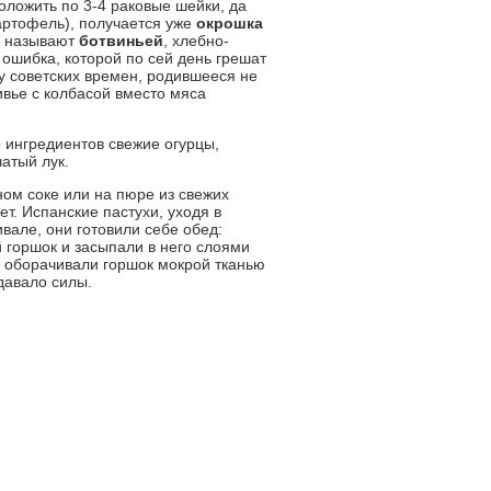
положить по 3-4 раковые шейки, да
артофель), получается уже
окрошка
ы называют
ботвиньей
, хлебно-
 ошибка, которой по сей день грешат
ау советских времен, родившееся не
ивье с колбасой вместо мяса
о ингредиентов свежие огурцы,
атый лук.
ном соке или на пюре из свежих
т. Испанские пастухи, уходя в
вале, они готовили себе обед:
 горшок и засыпали в него слоями
 оборачивали горшок мокрой тканью
давало силы.