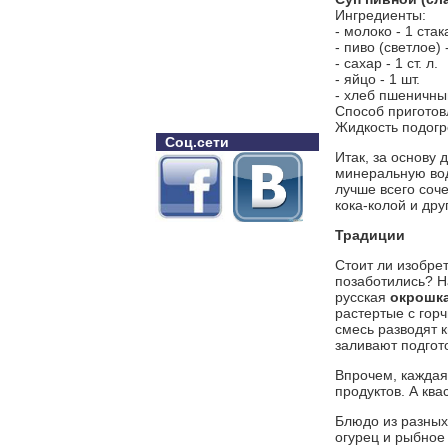
Ингредиенты:
- молоко - 1 стак
- пиво (светлое) 
- сахар - 1 ст. л.
- яйцо - 1 шт.
- хлеб пшеничный
Способ приготов
Жидкость подогр
Соц.сети
Итак, за основу 
минеральную вод
лучше всего соче
кока-колой и др
Традиции
Стоит ли изобре
позаботились? Н
русская
окрошк
растертые с гор
смесь разводят к
заливают подгот
Впрочем, каждая
продуктов. А кв
Блюдо из разных
огурец и рыбное