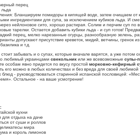
черный перец
в льда
ления: Бланшируем помидоры в кипящей воде, затем очищаем от к
ными ингредиентами для супа, за исключением кубиков льда. И см
через нейлоновое сито, хорошо растирая. Солим и перчим суп по в
вые тарелки. Остается добавить кубики льда - и суп готов! Предва
адкий перец, мелко нарезанные огурцы, разнообразную зелень, ра
ианты допускают присутствие креветок, мидий, ветчины, гренок из
базилика и т.д.
 стоит забывать и о супах, которые вначале варятся, а уже потом 
но любимый украинцами
свекольник
или же всевозможные
супы-
е особам явно придется по вкусу простой
морковно-кефирный с
сть его можно в любых количествах и без вреда для своей любимой 
 блюд - руководствоваться старинной испанской пословицей: «Мест
емя». Остальное - на ваше усмотрение!
:
тайской кухни
 для отдыха на даче
ться от суши и роллов
деликатесы мира
 ума и король лимонов