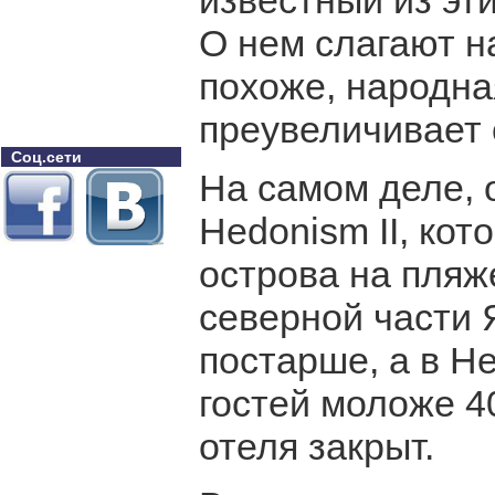
известный из эт
О нем слагают н
похоже, народна
преувеличивает 
Соц.сети
На самом деле, 
Hedonism II, кот
острова на пляже
северной части 
постарше, а в He
гостей моложе 40
отеля закрыт.