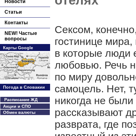
отелях
Новости
Статьи
Контакты
Сексом, конечно
NEW! Частые
гостинице мира, 
вопросы
Карты Google
в которые люди 
любовью. Речь не
по миру довольно
самоцель. Нет, т
Погода в Словакии
никогда не были
Расписание ЖД
Акции и СПО
рассказывают др
Обмен валюты
разврата, где п