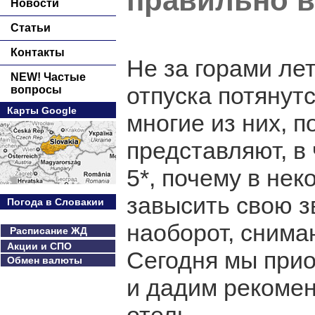
правильно в
Новости
Статьи
Контакты
Не за горами лет
NEW! Частые
отпуска потянут
вопросы
Карты Google
многие из них, п
представляют, в
5*, почему в не
завысить свою зв
Погода в Словакии
наоборот, снима
Расписание ЖД
Акции и СПО
Сегодня мы прио
Обмен валюты
и дадим рекомен