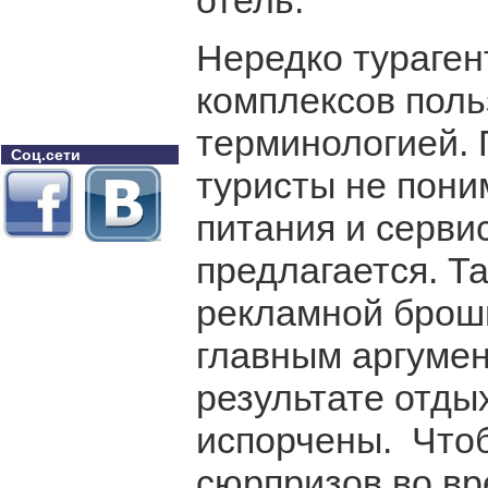
отель.
Нередко тураген
комплексов пол
терминологией. 
Соц.сети
туристы не пони
питания и серви
предлагается. Т
рекламной брош
главным аргумен
результате отды
испорчены. Что
сюрпризов во вр