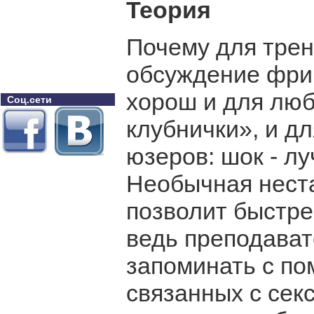
Теория
Почему для тре
обсуждение фри
хорош и для лю
Соц.сети
клубнички», и д
юзеров: шок - л
Необычная нест
позволит быстре
ведь преподават
запоминать с по
связанных с секс