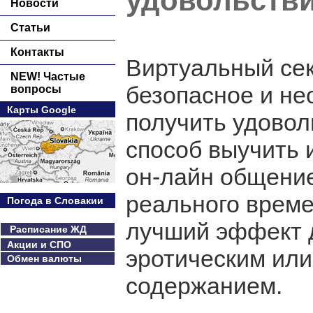
удовольств
Новости
Статьи
Контакты
Виртуальный секс
NEW! Частые
безопасное и не
вопросы
Карты Google
получить удовол
способ выучить 
он-лайн общени
реального време
Погода в Словакии
лучший эффект д
Расписание ЖД
Акции и СПО
эротическим или
Обмен валюты
содержанием.