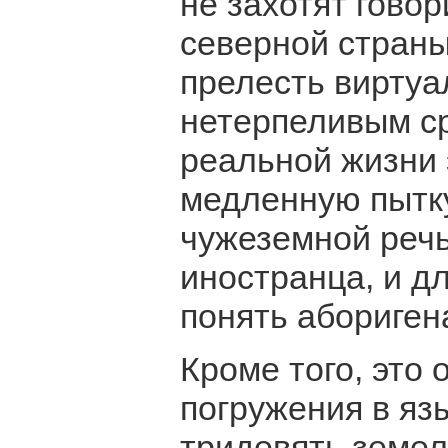
не захотят гово
северной страны
прелесть виртуа
нетерпеливым ср
реальной жизни 
медленную пытк
чужеземной реч
иностранца, и д
понять абориген
Кроме того, это
погружения в яз
тридевять земел