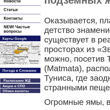
подземных 
Новости
Статьи
Оказывается, пл
Контакты
NEW! Частые
детство знамени
вопросы
существует в ре
Карты Google
просторах из «З
можно, посетив 
(Matmata), распо
Погода в Словакии
Туниса, где зао
Расписание ЖД
странными пеще
Акции и СПО
Обмен валюты
Огромные ямы, в