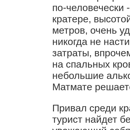
по-человечески 
кратере, высото
метров, очень у
никогда не наст
затраты, впроче
на спальных кро
небольшие алько
Матмате решаетс
Привал среди кр
турист найдет б