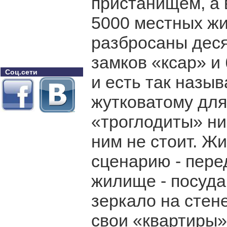
пристанищем, а 
5000 местных жи
разбросаны деся
замков «ксар» и
Соц.сети
и есть так назы
жутковатому для
«троглодиты» ни
ним не стоит. Ж
сценарию - пере
жилище - посуда
зеркало на стене
свои «квартиры»