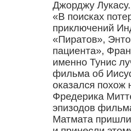
Джорджу Лукасу.
«В поисках поте
приключений Ин
«Пиратов», Энто
пациента», Фра
именно Тунис лу
фильма об Иисус
оказался похож 
Фредерика Митте
эпизодов фильм
Матмата пришли
и принесли этом