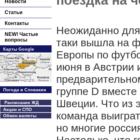
поездка на 
Новости
Статьи
Контакты
Неожиданно для 
NEW! Частые
таки вышла на 
вопросы
Карты Google
Европы по футбо
июня в Австрии 
предварительном
группе D вместе
Погода в Словакии
Швеции. Что из 
Расписание ЖД
Акции и СПО
команда выиграт
Обмен валюты
но многие россия