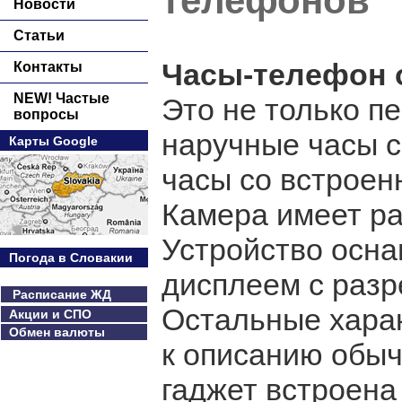
телефонов
Новости
Статьи
Часы-телефон 
Контакты
NEW! Частые
Это не только п
вопросы
наручные часы с
Карты Google
часы со встрое
Камера имеет ра
Устройство осн
Погода в Словакии
дисплеем с разр
Расписание ЖД
Остальные хара
Акции и СПО
Обмен валюты
к описанию обыч
гаджет встроена