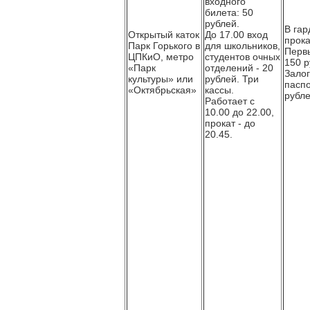
входного
билета: 50
рублей.
В гар
Открытый каток
До 17.00 вход
прока
Парк Горького в
для школьников,
Первы
ЦПКиО, метро
студентов очных
150 р
«Парк
отделений - 20
Залог
культуры» или
рублей. Три
паспо
«Октябрьская»
кассы.
рубле
Работает с
10.00 до 22.00,
прокат - до
20.45.