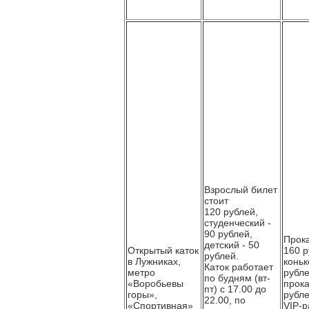
Взрослый билет
стоит
120 рублей,
студенческий -
90 рублей,
Прока
детский - 50
Открытый каток
160 р
рублей.
в Лужниках,
коньк
Каток работает
метро
рубле
по будням (вт-
«Воробьевы
прока
пт) с 17.00 до
горы»,
рубле
22.00, по
«Спортивная»
VIP-р