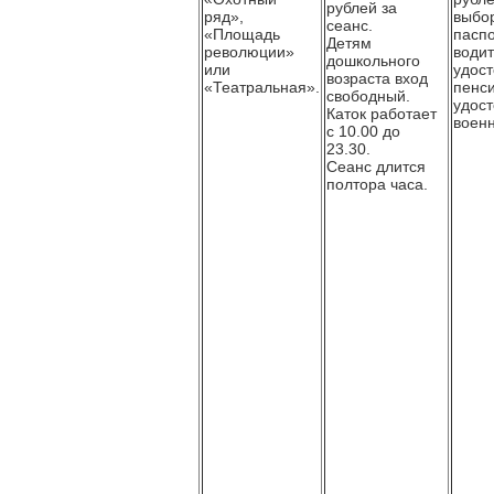
рублей за
ряд»,
выбор
сеанс.
«Площадь
паспо
Детям
революции»
води
дошкольного
или
удост
возраста вход
«Театральная».
пенс
свободный.
удост
Каток работает
военн
с 10.00 до
23.30.
Сеанс длится
полтора часа.