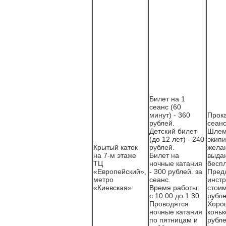
Билет на 1
сеанс (60
минут) - 360
Прока
рублей.
сеанс
Детский билет
Шлем
(до 12 лет) - 240
экипи
Крытый каток
рублей.
жела
на 7-м этаже
Билет на
выда
ТЦ
ночные катания
беспл
«Европейский»,
- 300 рублей. за
Пред
метро
сеанс.
инстр
«Киевская»
Время работы:
стоим
с 10.00 до 1.30.
рубле
Проводятся
Хоро
ночные катания
коньк
по пятницам и
рубле