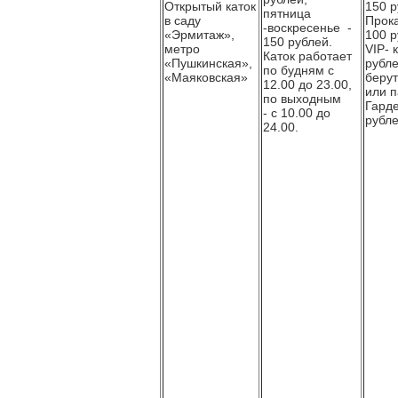
Открытый каток
150 р
пятница
в саду
Прока
-воскресенье -
«Эрмитаж»,
100 р
150 рублей.
метро
VIP- 
Каток работает
«Пушкинская»,
рубле
по будням с
«Маяковская»
берут
12.00 до 23.00,
или п
по выходным
Гарде
- с 10.00 до
рубле
24.00.