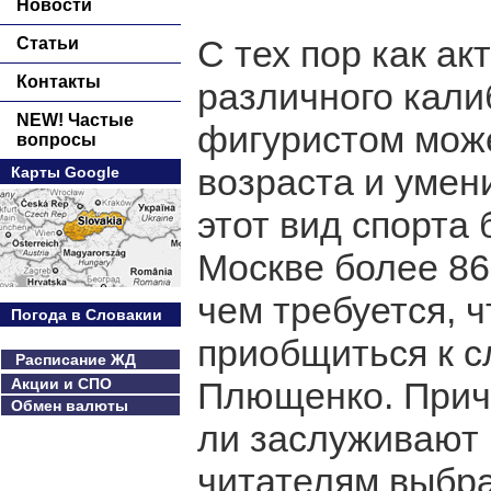
Новости
С тех пор как ак
Статьи
Контакты
различного кали
NEW! Частые
фигуристом може
вопросы
возраста и умен
Карты Google
этот вид спорта 
Москве более 86
чем требуется, 
Погода в Словакии
приобщиться к с
Расписание ЖД
Акции и СПО
Плющенко. Прич
Обмен валюты
ли заслуживают
читателям выбр