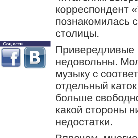
корреспондент «
познакомилась 
столицы.
Соц.сети
Привередливые м
недовольны. Мо
музыку с соотве
отдельный каток
больше свободно
какой стороны н
недостатки.