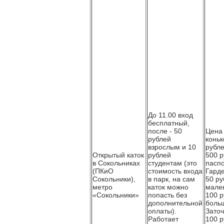
До 11.00 вход
бесплатный,
после - 50
Цена 
рублей
коньк
взрослым и 10
рубле
Открытый каток
рублей
500 р
в Сокольниках
студентам (это
паспо
(ПКиО
стоимость входа
Гард
Сокольники),
в парк, на сам
50 ру
метро
каток можно
мален
«Сокольники»
попасть без
100 р
дополнительной
боль
оплаты).
Заточ
Работает
100 р