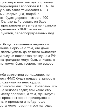
ециальную пластиковую страницу
 территории Евросоюза и США. По
ву была взята технология RFID
ать информацию, подобно
ент будет дороже - вместо 400
 Однако действовать он будет
я простановки виз в нем не намного
отделениях УФМС: если на
х пунктов, переоборудованных под
и. Люди, напуганные недавним
аила Тюркина о том, что даже
 чтобы успеть до летнего ажиотажа
 и выдачи паспортов гражданам РФ
ста граждане могут быть вписаны в
е может быть уверен, что вскоре,
жба заключили соглашение, по
орта ФМС будет подавать запрос в
аложенных на него судом.
оссийском масштабе. Во-первых, из-
ще человек ездит, тем чаще ему
есту прописки, а там, где живут и
в проверок порой приходится в
оты и прописки и пойдут еще
рта может растянуться на годы.