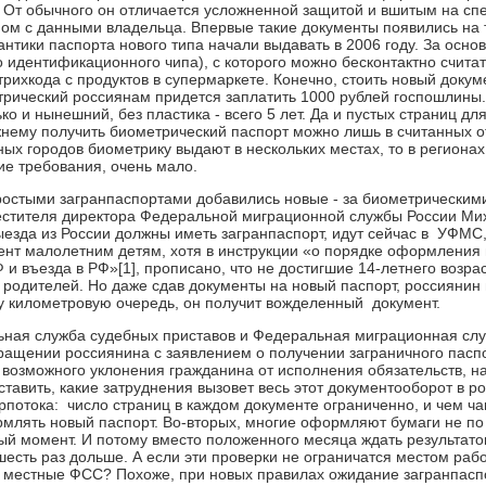
 От обычного он отличается усложненной защитой и вшитым на сп
ом с данными владельца. Впервые такие документы появились на
нтики паспорта нового типа начали выдавать в 2006 году. За осно
о идентификационного чипа), с которого можно бесконтактно счит
рихкода с продуктов в супермаркете. Конечно, стоить новый докум
трический россиянам придется заплатить 1000 рублей госпошлины.
ько и нынешний, без пластика - всего 5 лет. Да и пустых страниц дл
нему получить биометрический паспорт можно лишь в считанных 
ных городов биометрику выдают в нескольких местах, то в региона
ие требования, очень мало.
ростыми загранпаспортами добавились новые - за биометрическим
стителя директора Федеральной миграционной службы России Мих
езда из России должны иметь загранпаспорт, идут сейчас в УФМС,
нт малолетним детям, хотя в инструкции «о порядке оформления
 и въезда в РФ»[1], прописано, что не достигшие 14-летнего возра
 родителей. Но даже сдав документы на новый паспорт, россиянин н
у километровую очередь, он получит вожделенный документ.
ная служба судебных приставов и Федеральная миграционная слу
ращении россиянина с заявлением о получении заграничного пасп
возможного уклонения гражданина от исполнения обязательств, н
тавить, какие затруднения вызовет весь этот документооборот в р
урпотока: число страниц в каждом документе ограниченно, и чем ча
млять новый паспорт. Во-вторых, многие оформляют бумаги не по м
ый момент. И потому вместо положенного месяца ждать результато
 шесть раз дольше. А если эти проверки не ограничатся местом раб
 местные ФСС? Похоже, при новых правилах ожидание загранпаспо