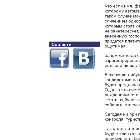
Что если имя, ф
которому автома
таком случае мо
сличением одноф
которым стоят к
не заинтересует,
внесенную госпо
придется платить
Соц.сети
ощутимая.
Зачем же тогда 
зарегистрироват
есть они лишь у 
Если когда-нибу
кандидатами на 
будет предъявля
Однако эта сист
рождения/месте п
кстати, сейчас в
собирать отпеча
Сегодня ни при 
контроля, турис
Так стоит ли тер
будут отличаться
преимуществ био