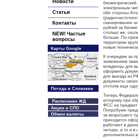
Новости
биометрический.
электронным чип
Статьи
обе стороны Атла
(радиочастотног
сканированию шт
Контакты
рублей за биоме
столько же, скол
NEW! Частые
больше. По-преж
вопросы
территории круп
новые техническ
Карты Google
К очередям за п
заявлением заме
младенцы для вы
оформить докуме
для выезда из РФ
документы своих
отстояв еще одн
Погода в Словакии
Теперь Федераль
которому при об
Расписание ЖД
ФСС на предмет 
Акции и СПО
Попробуем предс
Обмен валюты
за возросшего т
приходится офор
работают в данн
четыре, а то и в
дополнительно в