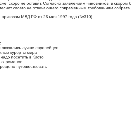
оже, скоро не оставят. Согласно заявлениям чиновников, в скором
теснит своего не отвечающего современным требованиям собрата.
й приказом МВД РФ от 26 мая 1997 года (№310)
:
 оказались лучше европейцев
жные курорты мира
 надо посетить в Киото
ных романов
рещено путешествовать