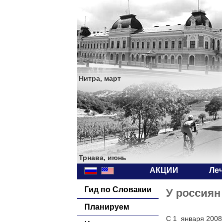
Нитра, март
Трнава, июнь
АКЦИИ
Ле
Гид по Словакии
У россиян
Планируем
С 1 января 2008