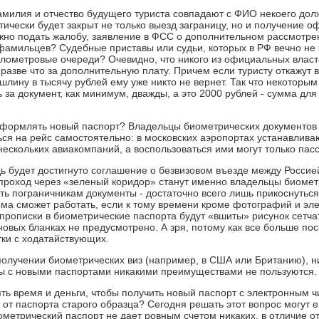
амилия и отчество будущего туриста совпадают с ФИО некоего дол
тически будет закрыт не только выезд заграницу, но и получение о
жно подать жалобу, заявление в ФСС о дополнительном рассмотрен
амильцев? Судебные приставы или судьи, которых в РФ вечно не 
илометровые очереди? Очевидно, что никого из официальных влас
 разве что за дополнительную плату. Причем если туристу откажут 
шлину в тысячу рублей ему уже никто не вернет. Так что некотор
 за документ, как минимум, дважды, а это 2000 рублей - сумма дл
оформлять новый паспорт? Владельцы биометрических документов 
ься на рейс самостоятельно: в московских аэропортах устанавлива
нескольких авиакомпаний, а воспользоваться ими могут только пас
дь будет достигнуто соглашение о безвизовом въезде между Росси
проход через «зеленый коридор» станут именно владельцы биомет
ть пограничникам документы - достаточно всего лишь прикоснутьс
ема сможет работать, если к тому времени кроме фотографий и эл
рописки в биометрические паспорта будут «вшиты» рисунок сетчатк
 новых бланках не предусмотрено. А зря, потому как все больше п
тки с ходатайствующих.
получении биометрических виз (например, в США или Британию), н
ты с новыми паспортами никакими преимуществами не пользуются.
ять время и деньги, чтобы получить новый паспорт с электронным 
 от паспорта старого образца? Сегодня решать этот вопрос могут 
метрический паспорт не дает ровным счетом никаких, в отличие о