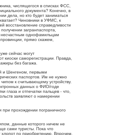
жника, числящегося в списках ФСС,
фициального документа? Конечно, в
ии дела, но кто будет заниматься
хватает? Чиновники в УФМС, к
тей восстановление справедливости
в получении загранпаспорта,
ым несчастным однофамильцам
я провинции, прямо скажем,
уже сейчас могут
ют киоски саморегистрации. Правда,
сажиры без багажа.
ей и Шенгеном, первыми
рических паспортов. Им не нужно
я чипом к считывающему устройству.
ектронных данных о ФИО/годе
и глаза и отпечатки пальцев - что,
осольств заявляют о намерении
и при прохождении пограничного
чипом, данные которого ничем не
еще сами туристы. Пока что
т хлопот по приобретению. Впрочем,