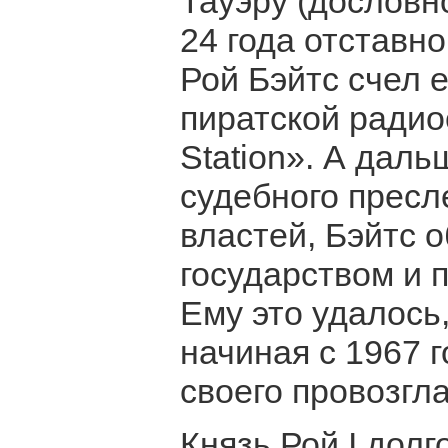
Тауэру (дословн
24 года отставн
Рой Бэйтс счел 
пиратской радиос
Station». А даль
судебного пресл
властей, Бэйтс 
государством и п
Ему это удалось,
начиная с 1967 
своего провозгл
Князь Рой I дол