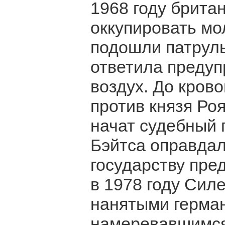
1968 году брита
оккупировать мо
подошли патруль
ответила преду
воздух. До кров
против князя Ро
начат судебный п
Бэйтса оправдал
государству пре
в 1978 году Силе
нанятыми герма
намеревавшимся