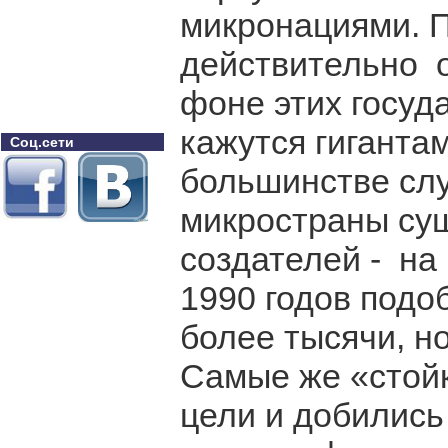
микронациями. П
действительно о
фоне этих госуд
кажутся гиганта
Соц.сети
большинстве слу
микространы су
создателей - на
1990 годов подо
более тысячи, н
Самые же «стойк
цели и добились