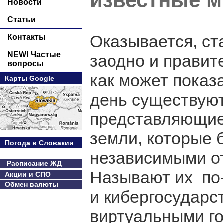
известные м
Новости
Статьи
Оказывается, ст
Контакты
NEW! Частые
заодно и правит
вопросы
как может показа
Карты Google
день существуют
представляющие
земли, которые
Погода в Словакии
независимыми от
Расписание ЖД
Называют их по-
Акции и СПО
Обмен валюты
и кибергосударс
виртуальными го