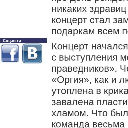
никаких здравиц
концерт стал з
подаркам всем 
Соц.сети
Концерт начался,
с выступления м
праведников». Че
«Оргия», как и 
утоплена в крика
завалена пласти
хламом. Что был
команда весьма 