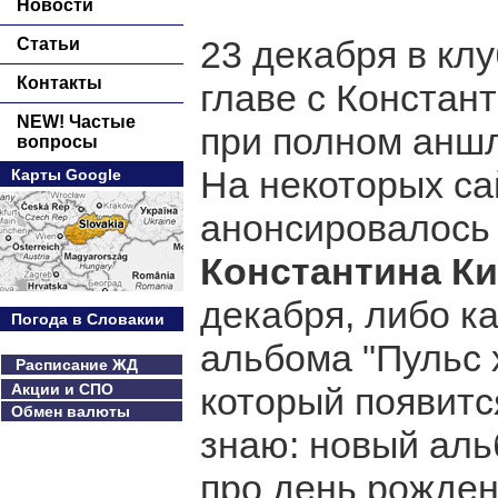
Новости
23 декабря в кл
Статьи
Контакты
главе с Констан
NEW! Частые
при полном аншл
вопросы
На некоторых са
Карты Google
анонсировалось
Константина К
декабря, либо ка
Погода в Словакии
альбома "Пульс 
Расписание ЖД
Акции и СПО
который появитс
Обмен валюты
знаю: новый аль
про день рождени