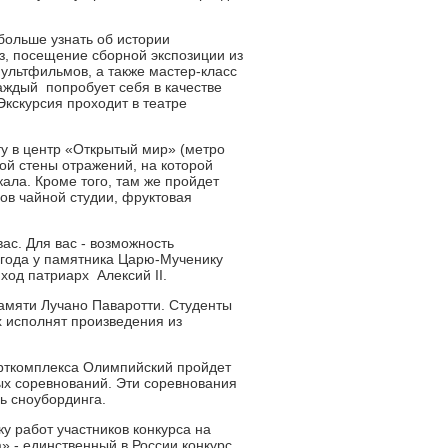
больше узнать об истории
з, посещение сборной экспозиции из
мультфильмов, а также мастер-класс
аждый попробует себя в качестве
кскурсия проходит в театре
ту в центр «Открытый мир» (метро
ной стены отражений, на которой
кала. Кроме того, там же пройдет
ов чайной студии, фруктовая
ас. Для вас - возможность
7 года у памятника Царю-Мученику
ход патриарх Алексий II.
амяти Лучано Паваротти. Студенты
 исполнят произведения из
рткомплекса Олимпийский пройдет
ых соревнований. Эти соревнования
ь сноубординга.
 работ участников конкурса на
 - единственный в России конкурс,