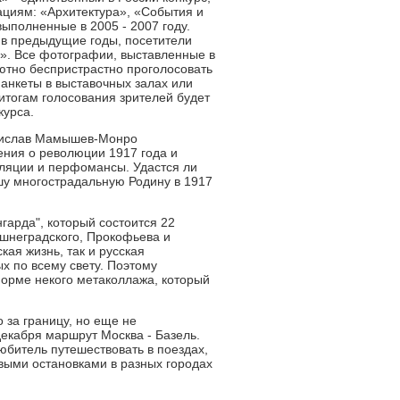
циям: «Архитектура», «События и
ыполненные в 2005 - 2007 году.
 в предыдущие годы, посетители
». Все фотографии, выставленные в
ютно беспристрастно проголосовать
 анкеты в выставочных залах или
тогам голосования зрителей будет
курса.
адислав Мамышев-Монро
дения о революции 1917 года и
ляции и перфомансы. Удастся ли
шу многострадальную Родину в 1917
нгарда", который состоится 22
шнеградского, Прокофьева и
кая жизнь, так и русская
х по всему свету. Поэтому
форме некого метаколлажа, который
 за границу, но еще не
декабря маршрут Москва - Базель.
юбитель путешествовать в поездах,
овыми остановками в разных городах