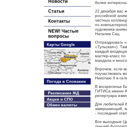
Новости
более интересны
Статьи
22 декабря вас 
российской аним
частных коллекц
Контакты
по компьютерной
художника-анима
NEW! Частые
Наталии Сац.
вопросы
Отпраздновать «
Карты Google
«Тульская»). Там
каждый входящий 
мастер-класс по
мандала и много
Впрочем, если в
поучаствовать в
Николаю II в сел
Погода в Словакии
В воскресенье Б
ГИТИСа имени А.
Расписание ЖД
репертуара изве
Акции и СПО
Для любителей б
Обмен валюты
завершающий, зи
- последний эта
Все выходные Це
лучший фоторепо