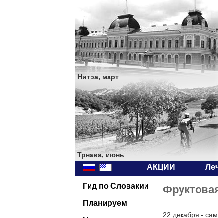
Нитра, март
Трнава, июнь
АКЦИИ
Ле
Гид по Словакии
Фруктовая
Планируем
22 декабря - сам