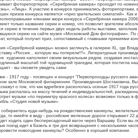
ивает фоторепортеров. «Серебряная камера» проходит по номина
знь», «Лица». К участию в конкурсе принимались фоторепортажи, в
ших призов конкурса является «приз зрительских симпатий». Как и
 полноправными членами жюри конкурса «Серебряная камера 2006
еют только название серии и номер, что позволит зрителям абсол
я серию в течение первых двух недель работы выставки, заполнив
вшуюся серию на сайте музея «Московский Дом фотографии». По и
ат, который получит приз, сопоставимый с главными премиями кон
ия «Серебряной камеры» можно заглянуть в галерею XL, где Вл
ставку «Россия... которую мы потеряли!!!». Литературные произве
не художник наполняет своим визуальным рядом, создавая инстал
одлинный масштаб той чудовищной трагедии, которая постигла на
ещает - вы сможете увидеть сами.
еме - 1917 году - посвящен и концерт "Первопроходцы русского ава
ном зале Московской филармонии. Произведения Шостаковича, Вы
скажут о том, что как вдребезги раскололась осенью 1917 года русс
зыка распалась на массу течений и индивидуальностей, раскиданны
ртрет музыки «по периметру красного колеса» возможен только в 
мбль «Студия новой музыки».
е собираетесь куда-нибудь на рождественские каникулы, желательно
уда, то имейте в виду - российские железные дороги открывают 22 
удет ходить один беспересадочный вагон через Варшаву. Если вы л
орые поезд идет в Базель и три дня возвращения с несколькими час
 провести новогодние каникулы? Особенно в хорошей компании.