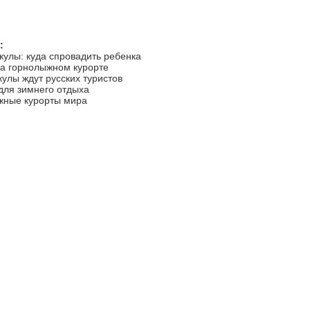
:
кулы: куда спровадить ребенка
на горнолыжном курорте
кулы ждут русских туристов
для зимнего отдыха
жные курорты мира