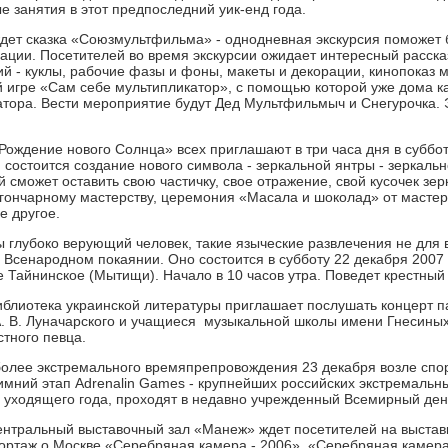
е занятия в этот предпоследний уик-енд года.
ждет сказка «Союзмультфильма» - однодневная экскурсия поможет 
ации. Посетителей во время экскурсии ожидает интересный расска
ий - куклы, рабочие фазы и фоны, макеты и декорации, кинопоказ 
 игре «Сам себе мультипликатор», с помощью которой уже дома к
тора. Вести мероприятие будут Дед Мультфильмыч и Снегурочка. Э
Рождение нового Солнца» всех приглашают в три часа дня в суббо
 состоится создание нового символа - зеркальной янтры - зеркаль
сможет оставить свою частичку, свое отражение, свой кусочек зер
 гончарному мастерству, церемония «Масала и шоколад» от мастер
е другое.
ы глубоко верующий человек, такие языческие развлечения не для в
о Всенародном покаянии. Оно состоится в субботу 22 декабря 200
е Тайнинское (Мытищи). Начало в 10 часов утра. Поведет крестный 
иблиотека украинской литературы приглашает послушать концерт п
 В. Луначарского и учащиеся музыкальной школы имени Гнесиных
стного певца.
олее экстремального времяпрепровождения 23 декабря возле спо
мний этап Adrenalin Games - крупнейших российских экстремальн
п уходящего года, проходят в недавно учрежденный Всемирный ден
нтральный выставочный зал «Манеж» ждет посетителей на выставку
ртаж о Москве «Серебряная камера - 2006». «Серебряная камера»