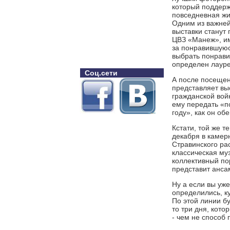
который поддерж
повседневная жи
Одним из важней
выставки станут
ЦВЗ «Манеж», им
за понравившуюс
выбрать понрави
определен лауре
Соц.сети
А после посещен
представляет вы
гражданской вой
ему передать «п
году», как он об
Кстати, той же т
декабря в камер
Стравинского рас
классическая му
коллективный по
представит анса
Ну а если вы уж
определились, к
По этой линии б
то три дня, кот
- чем не способ