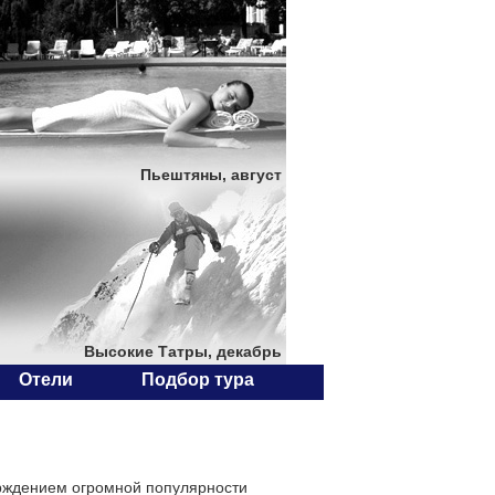
Пьештяны, август
Высокие Татры, декабрь
Отели
Подбор тура
ерждением огромной популярности