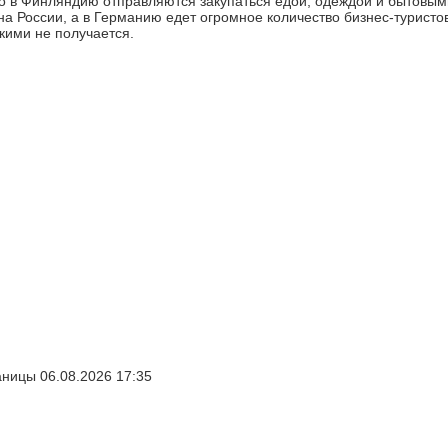
о в Финляндию отправляются закупаться едой, одеждой и бытовым
а России, а в Германию едет огромное количество бизнес-туристов.
кими не получается.
ницы 06.08.2026 17:35