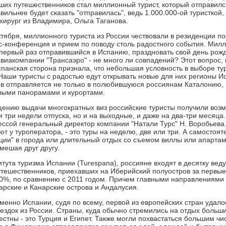
ших путешественников стал миллионный турист, который отправился 
вильнее будет сказать "отправилась", ведь 1.000.000-ой туристкой
 хирург из Владимира, Ольга Таганова.
ктября, миллионного туриста из России чествовали в резиденции п
с-конференция и прием по поводу столь радостного события. Милли
в первый раз отправившийся в Испанию, праздновать свой день рож
виакомпании "Трансаэро" - не много ли совпадений? Этот вопрос, 
панская сторона признала, что небольшая условность в выборе тур
 Наши туристы с радостью едут открывать новые для них регионы И
в отправляется не только в полюбившуюся россиянам Каталонию, 
выми панорамами и курортами.
ению выдачи многократных виз российские туристы получили возм
ли три недели отпуска, но и на выходные, и даже на два-три меся
ессой генеральный директор компании "Натали Турс" Н. Воробьева
ют у туроператора, - это туры на неделю, две или три. А самостоя
иции" в города или длительный отдых со съемом виллы или апартам
мешая друг другу.
тута туризма Испании (Turespana), россияне входят в десятку вед
утешественников, приехавших на Иберийский полуостров за первые
0%, по сравнению с 2011 годом. Причем главными направлениями 
арские и Канарские острова и Андалусия.
именно Испании, судя по всему, первой из европейских стран удал
оездок из России. Страны, куда обычно стремились на отдых больш
естны - это Турция и Египет. Также могли похвастаться большим чи