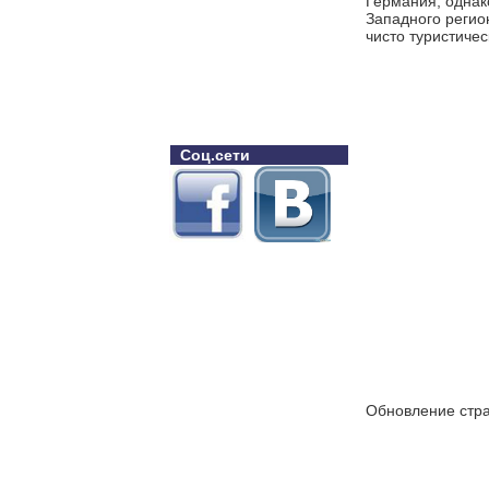
Германия, однак
Западного регион
чисто туристичес
Соц.сети
Обновление стра