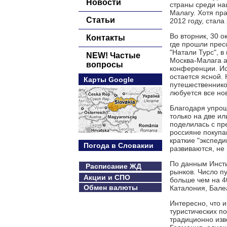
Новости
страны среди на
Малагу. Хотя пра
Статьи
2012 году, стала
Во вторник, 30 о
Контакты
где прошли прес
"Натали Турс", 
NEW! Частые
Москва-Малага а
вопросы
конференции. Ис
остается ясной.
Карты Google
путешественнико
любуется все но
Благодаря упрощ
только на две и
поделилась с пр
россияне покупа
краткие "экспед
Погода в Словакии
развиваются, не 
По данным Инсти
Расписание ЖД
рынков. Число п
Акции и СПО
больше чем на 4
Обмен валюты
Каталония, Бале
Интересно, что 
туристических п
традиционно изв