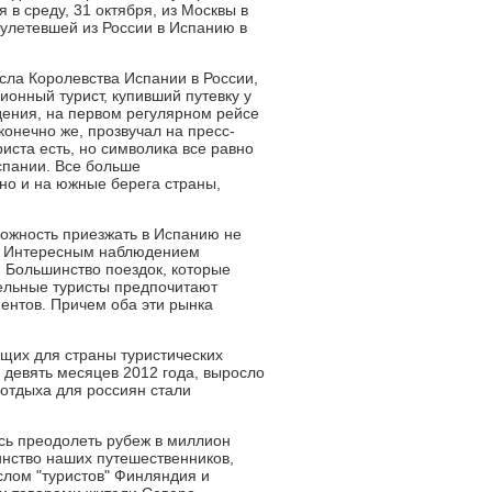
в среду, 31 октября, из Москвы в
, улетевшей из России в Испанию в
осла Королевства Испании в России,
онный турист, купивший путевку у
дения, на первом регулярном рейсе
конечно же, прозвучал на пресс-
иста есть, но символика все равно
спании. Все больше
но и на южные берега страны,
ожность приезжать в Испанию не
ца. Интересным наблюдением
. Большинство поездок, которые
тельные туристы предпочитают
ентов. Причем оба эти рынка
ущих для страны туристических
 девять месяцев 2012 года, выросло
отдыха для россиян стали
ось преодолеть рубеж в миллион
инство наших путешественников,
слом "туристов" Финляндия и