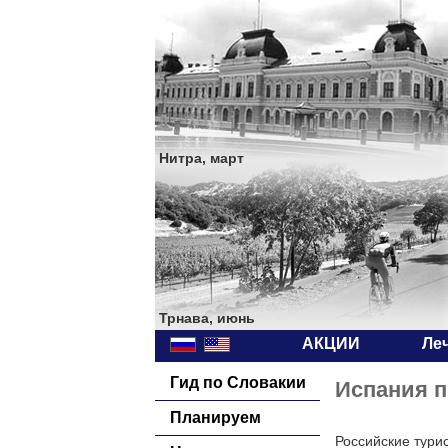
Нитра, март
Трнава, июнь
АКЦИИ
Ле
Гид по Словакии
Испания п
Планируем
Российские тури