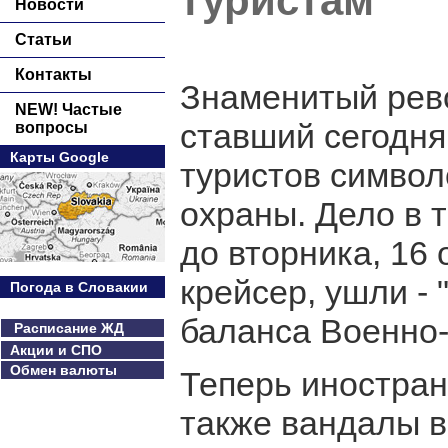
туристам
Новости
Статьи
Контакты
Знаменитый рев
NEW! Частые
ставший сегодня
вопросы
Карты Google
туристов символ
охраны. Дело в 
до вторника, 16
крейсер, ушли -
Погода в Словакии
баланса Военно-
Расписание ЖД
Акции и СПО
Обмен валюты
Теперь иностран
также вандалы в