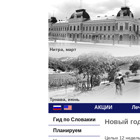
Нитра, март
Трнава, июнь
АКЦИИ
Ле
Гид по Словакии
Новый год
Планируем
Целых 12 недель