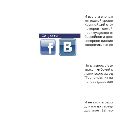
И все эти впеча
коттеджей уровн
Крупнейший отель
номеров - семей
преимущество от
Соц.сети
бассейнов и дев
северное сияние
танцевальные ве
Но главное, Леви
трасс, глубокий 
лыжи всего за о
"Горнолыжник на
непередаваемая 
И не стоить рас
длится до середи
достигает 12 час