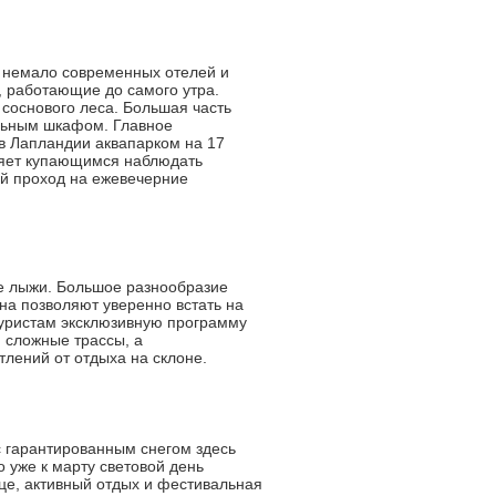
и немало современных отелей и
, работающие до самого утра.
 соснового леса. Большая часть
ильным шкафом. Главное
в Лапландии аквапарком на 17
оляет купающимся наблюдать
ый проход на ежевечерние
ные лыжи. Большое разнообразие
она позволяют уверенно встать на
 туристам эксклюзивную программу
 сложные трассы, а
лений от отдыха на склоне.
с гарантированным снегом здесь
о уже к марту световой день
нце, активный отдых и фестивальная