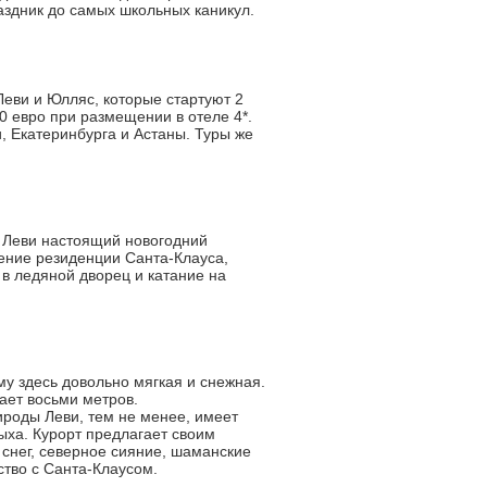
аздник до самых школьных каникул.
еви и Юлляс, которые стартуют 2
0 евро при размещении в отеле 4*.
, Екатеринбурга и Астаны. Туры же
в Леви настоящий новогодний
щение резиденции Санта-Клауса,
 в ледяной дворец и катание на
у здесь довольно мягкая и снежная.
гает восьми метров.
роды Леви, тем не менее, имеет
ыха. Курорт предлагает своим
 снег, северное сияние, шаманские
ство с Санта-Клаусом.