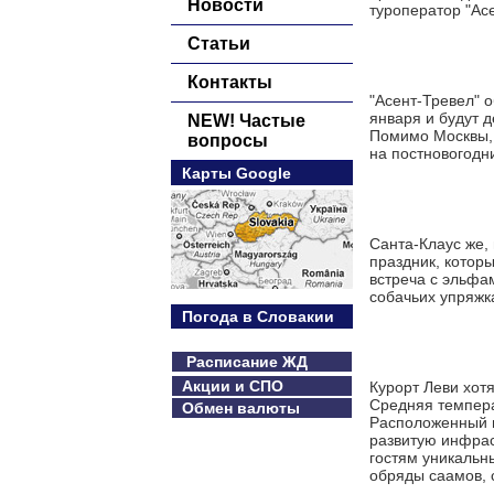
Новости
туроператор "Ас
Статьи
Контакты
"Асент-Тревел" 
января и будут 
NEW! Частые
Помимо Москвы, 
вопросы
на постновогодн
Карты Google
Санта-Клаус же,
праздник, котор
встреча с эльфам
собачьих упряжка
Погода в Словакии
Расписание ЖД
Акции и СПО
Курорт Леви хот
Средняя температ
Обмен валюты
Расположенный в
развитую инфрас
гостям уникальн
обряды саамов, 