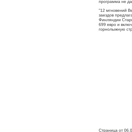
программа не да
"12 мгновений В
заездов предлаг
Финляндии Стары
699 евро и вклю
горнолыжную стр
Страница от 06.