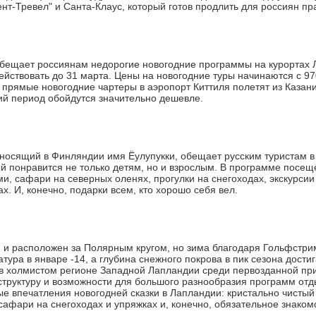
ент-Тревел" и Санта-Клаус, который готов продлить для россиян пр
обещает россиянам недорогие новогодние программы на курортах Л
действовать до 31 марта. Цены на новогодние туры начинаются с 97
прямые новогодние чартеры в аэропорт Киттиля полетят из Казани
ий период обойдутся значительно дешевле.
 носящий в Финляндии имя Ёулупукки, обещает русским туристам 
ый понравится не только детям, но и взрослым. В программе посе
и, сафари на северных оленях, прогулки на снегоходах, экскурсии
х. И, конечно, подарки всем, кто хорошо себя вел.
я и расположен за Полярным кругом, но зима благодаря Гольфстрим
ура в январе -14, а глубина снежного покрова в пик сезона дости
 холмистом регионе Западной Лапландии среди первозданной при
труктуру и возможности для большого разнообразия программ отд
ые впечатления новогодней сказки в Лапландии: кристально чистый
сафари на снегоходах и упряжках и, конечно, обязательное знаком