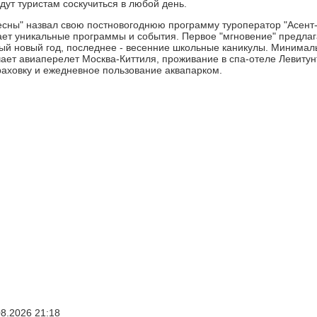
дут туристам соскучиться в любой день.
есны" назвал свою постновогоднюю программу туроператор "Асент-
ает уникальные программы и события. Первое "мгновение" предлаг
й новый год, последнее - весенние школьные каникулы. Минималь
чает авиаперелет Москва-Киттиля, проживание в спа-отеле Левитун
аховку и ежедневное пользование аквапарком.
08.2026 21:18