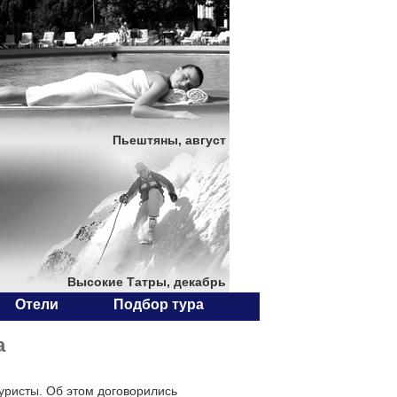
Пьештяны, август
Высокие Татры, декабрь
Отели
Подбор тура
а
туристы. Об этом договорились