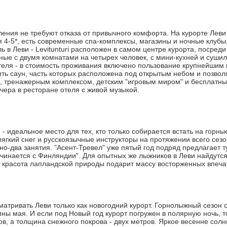
тления не требуют отказа от привычного комфорта. На курорте Лев
я 4-5*, есть современные спа-комплексы, магазины и ночные клубы
 в Леви - Levitunturi расположен в самом центре курорта, посреди
ные с двумя комнатами на четырех человек, с мини-кухней и суш
еля - в стоимость проживания включено пользование крупнейшим 
ять саун, часть которых расположена под открытым небом и позв
, тренажерным комплексом, детским "игровым миром" и бесплатн
чера в ресторане отеля с живой музыкой.
 - идеальное место для тех, кто только собирается встать на гор
мягкий снег и русскоязычные инструкторы на протяжении всего сез
дно-два занятия. "Асент-Тревел" уже пятый год подряд предлагает
чинается с Финляндии". Для опытных же лыжников в Леви найдутся
красота лапландской природы подарит массу восторженных впечат
сматривать Леви только как новогодний курорт. Горнолыжный сезон 
ны мая. И если под Новый год курорт погружен в полярную ночь, т
ов, а толщина снежного покрова - двух метров. Яркое весенне сол