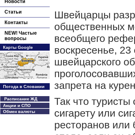
Новости
Швейцарцы разр
Статьи
Контакты
общественных ме
NEW! Частые
всеобщего рефер
вопросы
воскресенье, 23
Карты Google
швейцарского о
проголосовавших
запрета на куре
Погода в Словакии
Так что туристы
Расписание ЖД
Акции и СПО
сигарету или си
Обмен валюты
ресторанов или 