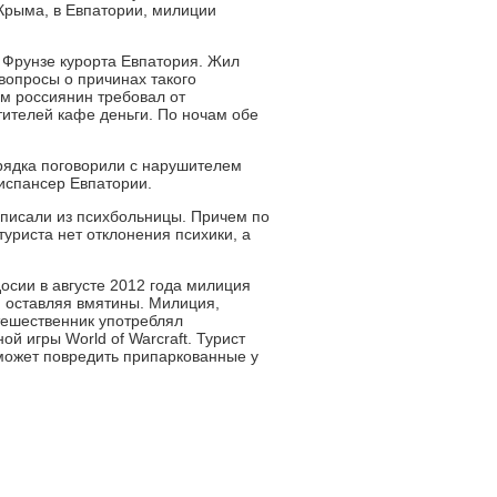
 Крыма, в Евпатории, милиции
 Фрунзе курорта Евпатория. Жил
вопросы о причинах такого
ом россиянин требовал от
етителей кафе деньги. По ночам обе
рядка поговорили с нарушителем
диспансер Евпатории.
ыписали из психбольницы. Причем по
уриста нет отклонения психики, а
досии в августе 2012 года милиция
, оставляя вмятины. Милиция,
тешественник употреблял
й игры World of Warcraft. Турист
е может повредить припаркованные у