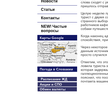
Новости
слова сходят с у
пришлось отправ
Статьи
Целую неделю пр
турист с двумя 
Контакты
странного выбор
работников кафе,
NEW! Частые
собаки путешест
вопросы
Когда наконец а
Карты Google
спокойствия, при
Через некоторое
данным источник
просто случился
Отметим, что это
ловила туриста-
Погода в Словакии
которая задержа
галлюциногенные
пояснил, что пос
Расписание ЖД
почтамта машины
Акции и СПО
Обмен валюты