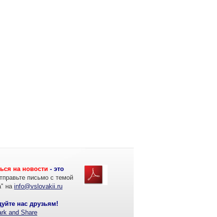
ься на новости
- это
тправьте письмо с темой
а" на
info@vslovakii.ru
уйте нас друзьям!