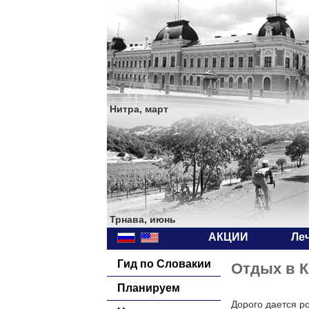
Нитра, март
Трнава, июнь
АКЦИИ
Ле
Гид по Словакии
Отдых в К
Планируем
Дорого дается р