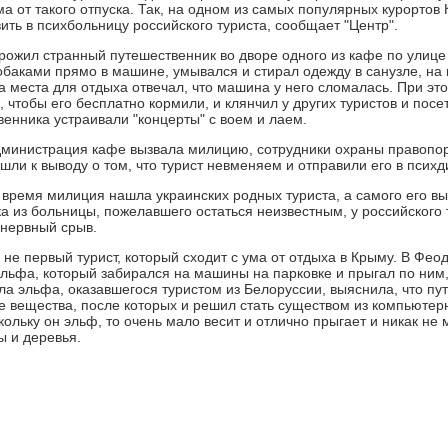
ма от такого отпуска. Так, на одном из самых популярных курортов
ить в психбольницу российского туриста, сообщает "Центр".
ожил странный путешественник во дворе одного из кафе по улице
собаками прямо в машине, умывался и стирал одежду в санузле, на 
а места для отдыха отвечал, что машина у него сломалась. При эт
 чтобы его бесплатно кормили, и клянчил у других туристов и пос
венника устраивали "концерты" с воем и лаем.
дминистрация кафе вызвала милицию, сотрудники охраны правопо
шли к выводу о том, что турист невменяем и отправили его в псих
 время милиция нашла украинских родных туриста, а самого его в
а из больницы, пожелавшего остаться неизвестным, у российского т
 нервный срыв.
 не первый турист, который сходит с ума от отдыха в Крыму. В Фео
эльфа, который забирался на машины на парковке и прыгал по ним
ла эльфа, оказавшегося туристом из Белоруссии, выяснила, что пу
 вещества, после которых и решил стать существом из компьютерно
кольку он эльф, то очень мало весит и отлично прыгает и никак н
 и деревья.