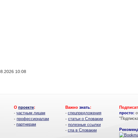
08.2026 10:08
О
проекте
:
Важно
знать
:
Подписат
-
частным лицам
-
спецпредложения
просто:
о
-
-
"Подписк
профессионалам
статьи о Словакии
-
партнерам
-
полезные ссылки
Рекоменд
-
спа в Словакии