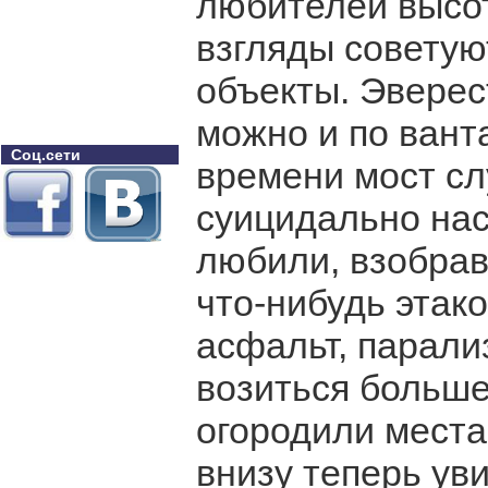
любителей высо
взгляды советую
объекты. Эверес
можно и по вант
Соц.сети
времени мост с
суицидально нас
любили, взобра
что-нибудь этако
асфальт, парали
возиться больше
огородили места
внизу теперь ув