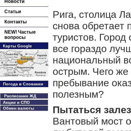
Новости
Рига, столица Ла
Статьи
Контакты
снова обретает 
NEW! Частые
туристов. Город
вопросы
все гораздо луч
Карты Google
национальный во
острым. Чего же 
пребывание оказ
Погода в Словакии
полезным?
Расписание ЖД
Акции и СПО
Пытаться залез
Обмен валюты
Вантовый мост о