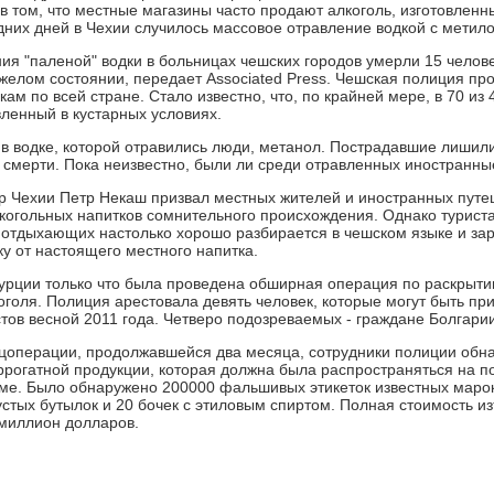
в том, что местные магазины часто продают алкоголь, изготовленн
дних дней в Чехии случилось массовое отравление водкой с метил
ия "паленой" водки в больницах чешских городов умерли 15 челове
желом состоянии, передает Associated Press. Чешская полиция пр
ам по всей стране. Стало известно, что, по крайней мере, в 70 из
вленный в кустарных условиях.
в водке, которой отравились люди, метанол. Пострадавшие лишилис
и смерти. Пока неизвестно, были ли среди отравленных иностранны
 Чехии Петр Некаш призвал местных жителей и иностранных путеш
когольных напитков сомнительного происхождения. Однако туристам
з отдыхающих настолько хорошо разбирается в чешском языке и за
ку от настоящего местного напитка.
Турции только что была проведена обширная операция по раскрыт
оголя. Полиция арестовала девять человек, которые могут быть пр
стов весной 2011 года. Четверо подозреваемых - граждане Болгарии
ецоперации, продолжавшейся два месяца, сотрудники полиции обн
ррогатной продукции, которая должна была распространяться на по
ме. Было обнаружено 200000 фальшивых этикеток известных марок
устых бутылок и 20 бочек с этиловым спиртом. Полная стоимость и
миллион долларов.