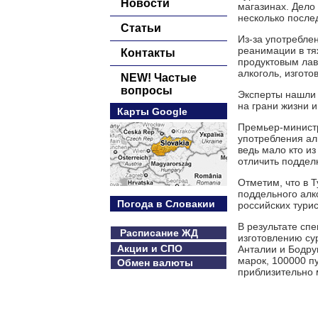
Новости
магазинах. Дело 
несколько после
Статьи
Из-за употреблен
реанимации в тя
Контакты
продуктовым лавк
алкоголь, изгото
NEW! Частые
вопросы
Эксперты нашли 
на грани жизни 
Карты Google
Премьер-министр
употребления ал
ведь мало кто и
отличить поддел
Отметим, что в 
поддельного алк
Погода в Словакии
российских тури
В результате сп
Расписание ЖД
изготовлению су
Акции и СПО
Анталии и Бодру
марок, 100000 п
Обмен валюты
приблизительно 