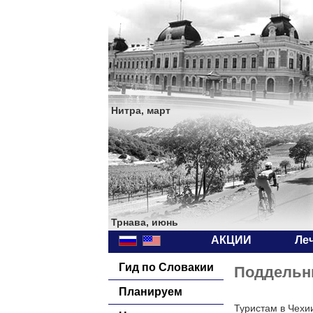
Нитра, март
Трнава, июнь
АКЦИИ
Ле
Гид по Словакии
Поддельн
Планируем
Туристам в Чехи