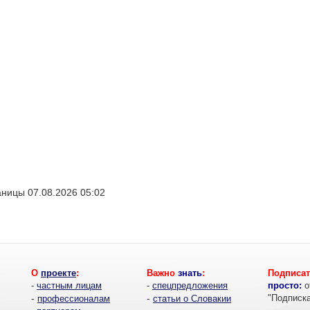
ницы 07.08.2026 05:02
О
проекте
:
Важно
знать
:
Подписат
-
частным лицам
-
спецпредложения
просто:
о
-
-
"Подписк
профессионалам
статьи о Словакии