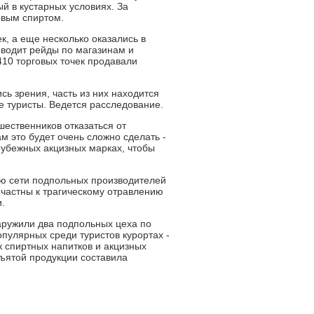
ый в кустарных условиях. За
овым спиртом.
к, а еще несколько оказались в
оводит рейды по магазинам и
 410 торговых точек продавали
ь зрения, часть из них находится
е туристы. Ведется расследование.
ественников отказаться от
 это будет очень сложно сделать -
рубежных акцизных марках, чтобы
ию сети подпольных производителей
ичастны к трагическому отравлению
.
аружили два подпольных цеха по
пулярных среди туристов курортах -
 спиртных напитков и акцизных
зъятой продукции составила