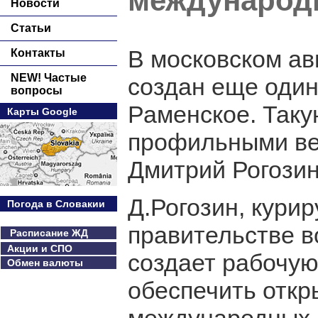
международ
Новости
Статьи
В московском а
Контакты
NEW! Частые
создан еще один
вопросы
Раменское. Таку
Карты Google
профильными ве
Дмитрий Рогозин
Д.Рогозин, кури
Погода в Словакии
правительстве 
Расписание ЖД
Акции и СПО
создает рабочую
Обмен валюты
обеспечить откр