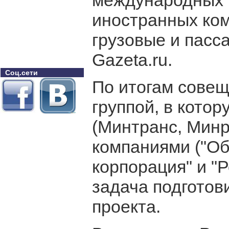
международных 
иностранных ко
грузовые и пасс
Gazeta.ru.
Соц.сети
По итогам совещ
группой, в кото
(Минтранс, Минр
компаниями ("О
корпорация" и "
задача подготов
проекта.