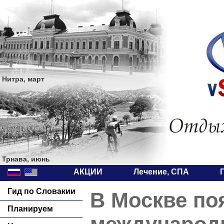
Нитра, март
Трнава, июнь
АКЦИИ
Лечение, СПА
Гид по Словакии
В Москве по
Планируем