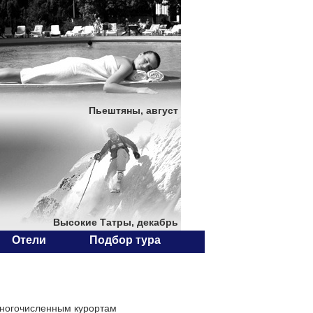
Пьештяны, август
Высокие Татры, декабрь
Отели
Подбор тура
многочисленным курортам