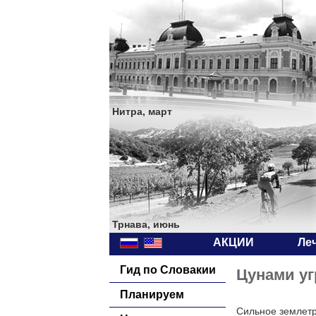
Нитра, март
Трнава, июнь
АКЦИИ
Ле
Гид по Словакии
Цунами уг
Планируем
Сильное землетр