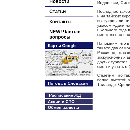
Новости
Индонезии, Фили
Статьи
Последнее такое
и на тайских ку
эвакуировали жи
Контакты
ужасом ждали на
школьного года 
NEW! Частые
смертельная опа
вопросы
Напомним, что в
Карты Google
так что два само
Россияне, оказав
экскурсионных а
других туристов
смогли узнать о
Отметим, что та
волна, высотой 
Погода в Словакии
Таиланде. Среди
Расписание ЖД
Акции и СПО
Обмен валюты