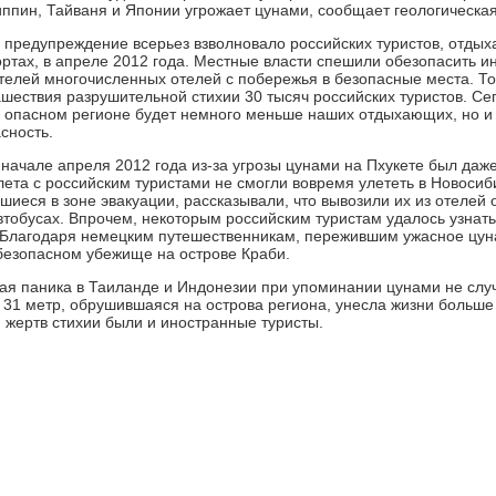
ппин, Тайваня и Японии угрожает цунами, сообщает геологическа
 предупреждение всерьез взволновало российских туристов, отды
рортах, в апреле 2012 года. Местные власти спешили обезопасить
телей многочисленных отелей с побережья в безопасные места. Тог
шествия разрушительной стихии 30 тысяч российских туристов. Се
в опасном регионе будет немного меньше наших отдыхающих, но и 
сность.
 начале апреля 2012 года из-за угрозы цунами на Пхукете был даж
лета с российским туристами не смогли вовремя улететь в Новосиб
шиеся в зоне эвакуации, рассказывали, что вывозили их из отелей
втобусах. Впрочем, некоторым российским туристам удалось узнать
. Благодаря немецким путешественникам, пережившим ужасное цу
 безопасном убежище на острове Краби.
кая паника в Таиланде и Индонезии при упоминании цунами не слу
в 31 метр, обрушившаяся на острова региона, унесла жизни больше
 жертв стихии были и иностранные туристы.