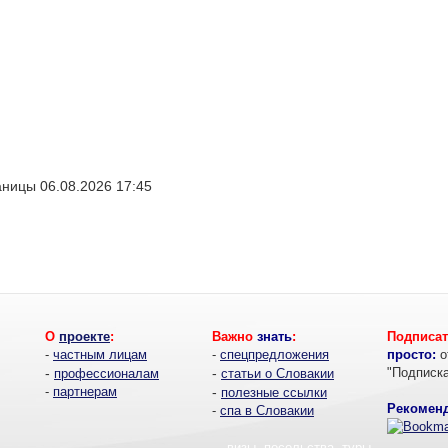
ницы 06.08.2026 17:45
О
проекте
:
Важно
знать
:
Подписат
-
частным лицам
-
спецпредложения
просто:
о
-
-
"Подписк
профессионалам
статьи о Словакии
-
партнерам
-
полезные ссылки
Рекоменд
-
спа в Словакии
- визы, посольства, туры