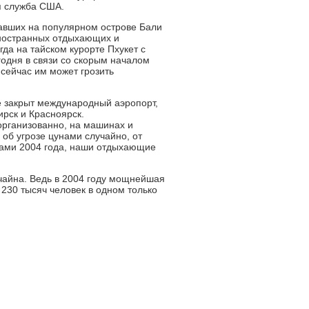
я служба США.
хавших на популярном острове Бали
 иностранных отдыхающих и
да на тайском курорте Пхукет с
годня в связи со скорым началом
сейчас им может грозить
е закрыт международный аэропорт,
ирск и Красноярск.
 организованно, на машинах и
 об угрозе цунами случайно, от
нами 2004 года, наши отдыхающие
чайна. Ведь в 2004 году мощнейшая
 230 тысяч человек в одном только