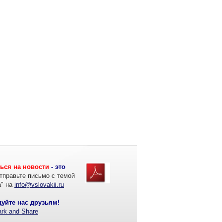
ься на новости
- это
тправьте письмо с темой
а" на
info@vslovakii.ru
уйте нас друзьям!