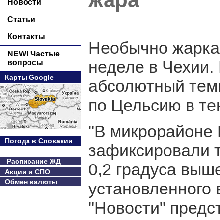
жара
Новости
Статьи
Контакты
Необычно жаркая
NEW! Частые
неделе в Чехии.
вопросы
Карты Google
абсолютный темп
по Цельсию в те
"В микрорайоне 
Погода в Словакии
зафиксировали т
Расписание ЖД
0,2 градуса выш
Акции и СПО
Обмен валюты
установленного в
"Новости" пред