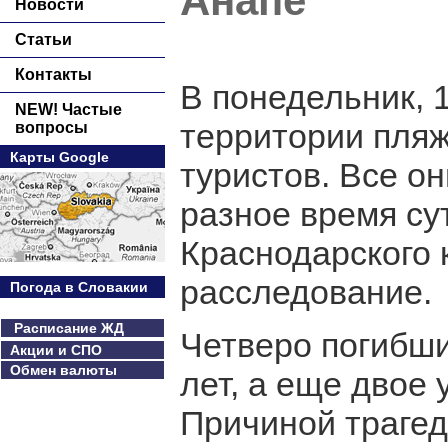
Анапе
Новости
Статьи
Контакты
В понедельник, 
NEW! Частые
территории пляж
вопросы
Карты Google
туристов. Все о
разное время су
Краснодарского 
расследование.
Погода в Словакии
Расписание ЖД
Четверо погибши
Акции и СПО
Обмен валюты
лет, а еще двое
Причиной трагед