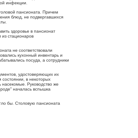
ной инфекции.
толовой пансионата. Причем
ления блюд, не подвергавшихся
аты.
вить здоровье в пансионат
и из стационаров
оната не соответствовали
овались кухонный инвентарь и
абатывались посуда, а сотрудники
кументов, удостоверяющих их
м состоянии, в некоторых
ь насекомые. Руководство же
ороде" началась вспышка
гло бы. Столовую пансионата