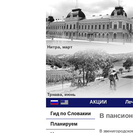
Нитра, март
Трнава, июнь
АКЦИИ
Ле
Гид по Словакии
В пансион
Планируем
В звенигородско