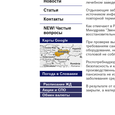
Новости
лечебном заведе
Статьи
Отдыхающие забо
источником инфе
повторной термич
Контакты
Как отмечают в 
NEW! Частые
Минздрава "Звен
вопросы
восстановительн
Карты Google
При проверке вы
требованиям сан
оборудование, н
столовой не соб
Роспотребнадзор
безопасность и 
производственны
Погода в Словакии
пансионата не и
заболевания сре
Расписание ЖД
В результате от
Акции и СПО
закрыли, а мате
Обмен валюты