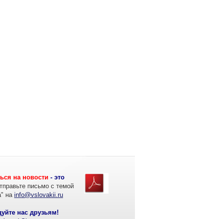
ься на новости
- это
тправьте письмо с темой
а" на
info@vslovakii.ru
уйте нас друзьям!