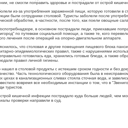
нии, не смогли поправить здоровье и пострадали от острой кишеч
лели из-за употребления зараженной пищи, которую готовили в с
кции были сотрудники столовой. Туристы заболели после употреб
еской обработке, в частности, после того, как поели овощные сал
Роспотребнадзоре, в основном пострадали люди, приехавшие попра
игород" по путевкам социальной помощи, а также те, кого перевел
ого лечения после операций на опорно-двигательном аппарате.
яснилось, что столовая и другие помещения пищевого блока панси
итарно-эпидемиологических правил, также с нарушениями использ
еправильно готовилась еда, хранились готовые блюда, а также обр
людали правил личной гигиены.
 нашел в столовой продукты с истекшим сроком годности и без до
качество. Часть технологического оборудования была в неисправно
х цехах в канализационных сливах стояла сточная вода, и завелис
звестило вовремя все необходимые инстанции о том, что в "Звениг
ди туристов.
 острой кишечной инфекции пострадало куда больше людей, чем мо
риалы проверки направили в суд.