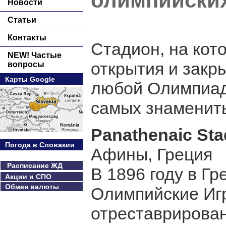
олимпийски
Новости
Статьи
Контакты
Стадион, на кот
NEW! Частые
открытия и закры
вопросы
Карты Google
любой Олимпиад
самых знамениты
Panathenaic St
Погода в Словакии
Афины, Греция
Расписание ЖД
В 1896 году в Г
Акции и СПО
Обмен валюты
Олимпийские Игр
отреставрирова