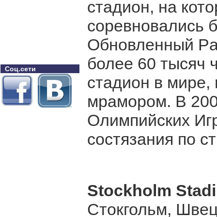
стадион, на кот
соревновались б
Обновленный Pa
более 60 тысяч 
Соц.сети
стадион в мире
мрамором. В 200
Олимпийских Игр
состязания по ст
Stockholm Stad
Стокгольм, Шве