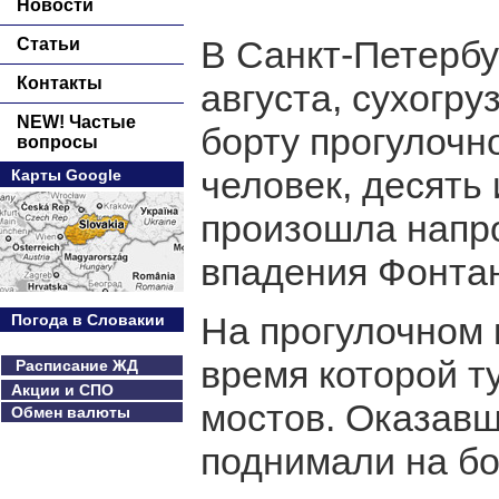
Новости
В Санкт-Петербур
Статьи
Контакты
августа, сухогру
NEW! Частые
борту прогулочн
вопросы
человек, десять 
Карты Google
произошла напро
впадения Фонтан
На прогулочном 
Погода в Словакии
время которой т
Расписание ЖД
Акции и СПО
мостов. Оказавш
Обмен валюты
поднимали на бо