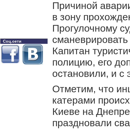
Причиной аварии
в зону прохожде
Прогулочному су
сманеврировать и
Соц.сети
Капитан туристи
полицию, его до
остановили, и с
Отметим, что ин
катерами происх
Киеве на Днепре
праздновали сва