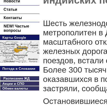
индийских п
Новости
Статьи
Контакты
Шесть железнод
NEW! Частые
метрополитен в 
вопросы
Карты Google
масштабного отк
железных дорога
поездов, встали
Более 300 тысяч
Погода в Словакии
оказавшихся в п
Расписание ЖД
Акции и СПО
застряли, сообщ
Обмен валюты
Остановившиеся 