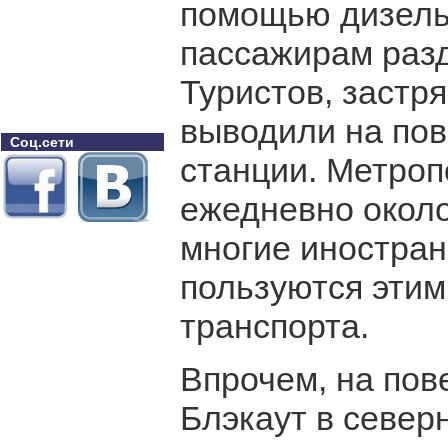
помощью дизельн
пассажирам разд
Туристов, застр
выводили на по
Соц.сети
станции. Метроп
ежедневно около
многие иностра
пользуются этим
транспорта.
Впрочем, на пов
Блэкаут в север