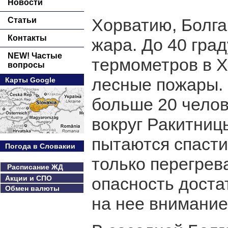
Новости
Хорватию, Болга
Статьи
Контакты
жара. До 40 гра
NEW! Частые
термометров в Х
вопросы
лесные пожары. 
Карты Google
больше 20 челов
вокруг Ракитниц
пытаются спасти
Погода в Словакии
только перегрева
Расписание ЖД
Акции и СПО
опасность доста
Обмен валюты
на нее внимание