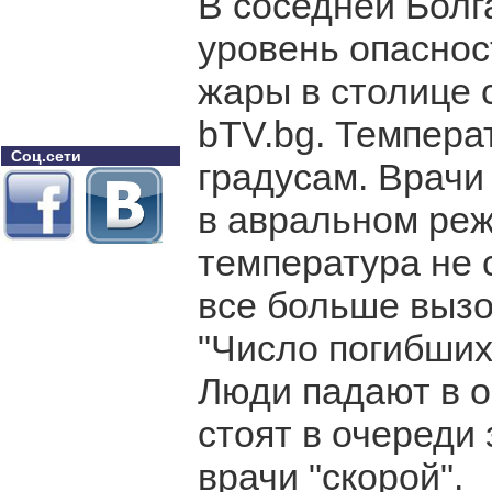
В соседней Болг
уровень опаснос
жары в столице 
bTV.bg. Темпера
Соц.сети
градусам. Врачи
в авральном реж
температура не 
все больше вызо
"Число погибших 
Люди падают в о
стоят в очереди 
врачи "скорой".