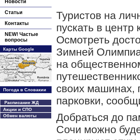
Новости
Туристов на лич
Статьи
Контакты
пускать в центр 
NEW! Частые
Осмотреть дост
вопросы
Зимней Олимпиад
Карты Google
на общественном
путешественнико
своих машинах,
Погода в Словакии
парковки, сообщ
Расписание ЖД
Акции и СПО
Добраться до па
Обмен валюты
Сочи можно буде