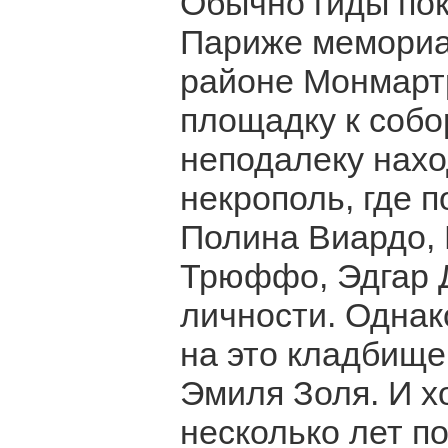
Обычно гиды пок
Париже мемориа
районе Монмартр
площадку к собо
неподалеку нахо
некрополь, где 
Полина Виардо,
Трюффо, Эдгар Д
личности. Однак
на это кладбище
Эмиля Золя. И х
несколько лет п