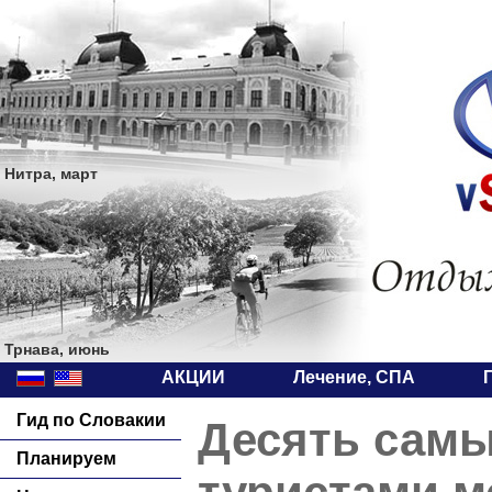
Нитра, март
Трнава, июнь
АКЦИИ
Лечение, СПА
Гид по Словакии
Десять сам
Планируем