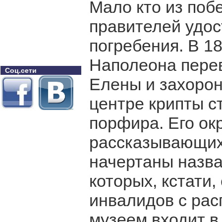
Мало кто из поб
правителей удос
погребения. В 1
Наполеона перев
Соц.сети
Елены и захорон
центре крипты с
порфира. Его ок
рассказывающих
начертаны назва
которых, кстати,
инвалидов с ра
музеем входит в