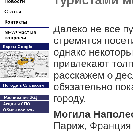
туристами м
Новости
Статьи
Контакты
Далеко не все п
NEW! Частые
стремятся посет
вопросы
Карты Google
однако некотор
привлекают толп
расскажем о дес
обязательно пок
Погода в Словакии
городу.
Расписание ЖД
Акции и СПО
Обмен валюты
Могила Наполе
Париж, Франция