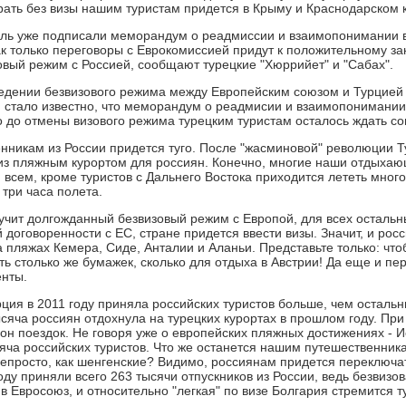
орать без визы нашим туристам придется в Крыму и Краснодарском 
ль уже подписали меморандум о реадмиссии и взаимопонимании в
ак только переговоры с Еврокомиссией придут к положительному з
овый режим с Россией, сообщают турецкие "Хюррийет" и "Сабах".
едении безвизового режима между Европейским союзом и Турцией 
я, стало известно, что меморандум о реадмисии и взаимопонимани
то до отмены визового режима турецким туристам осталось ждать с
енникам из России придется туго. После "жасминовой" революции 
из пляжным курортом для россиян. Конечно, многие наши отдыхающ
 всем, кроме туристов с Дальнего Востока приходится лететь много
 три часа полета.
учит долгожданный безвизовый режим с Европой, для всех остальн
договоренности с ЕС, стране придется ввести визы. Значит, и рос
а пляжах Кемера, Сиде, Анталии и Аланьи. Представьте только: что
ь столько же бумажек, сколько для отдыха в Австрии! Да еще и пер
енты.
рция в 2011 году приняла российских туристов больше, чем остальн
яча россиян отдохнула на турецких курортах в прошлом году. При 
он поездок. Не говоря уже о европейских пляжных достижениях - Ис
сяча российских туристов. Что же останется нашим путешественника
 непросто, как шенгенские? Видимо, россиянам придется переключа
оду приняли всего 263 тысячи отпускников из России, ведь безвизо
в Евросоюз, и относительно "легкая" по визе Болгария стремится т