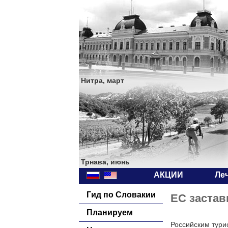
Нитра, март
Трнава, июнь
АКЦИИ
Ле
Гид по Словакии
ЕС застав
Планируем
Российским тури