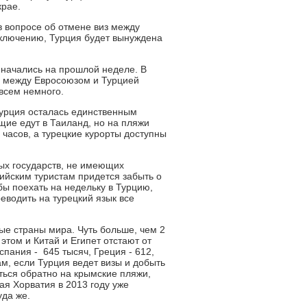
крае.
 вопросе об отмене виз между
аключению, Турция будет вынуждена
начались на прошлой неделе. В
и между Евросоюзом и Турцией
овсем немного.
Турция осталась единственным
ие едут в Таиланд, но на пляжи
 часов, а турецкие курорты доступны
ых государств, не имеющих
сийским туристам придется забыть о
бы поехать на недельку в Турцию,
еводить на турецкий язык все
ые страны мира. Чуть больше, чем 2
этом и Китай и Египет отстают от
пания - 645 тысяч, Греция - 612,
м, если Турция ведет визы и добыть
ться обратно на крымские пляжи,
вая Хорватия в 2013 году уже
уда же.