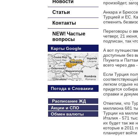
Новости
произойдет, заг
Статьи
Анкара и Брюссе
Турцией и ЕС. К
отменить безвиз
Контакты
Переговоры о вв
NEW! Частые
четверг, 21 июн
вопросы
подписан, так ч
Карты Google
А вот путешеств
доступным без в
Пхукета и Паттаи
всего через два -
Если Турция пол
соответствующей 
легком отдыхе н
Погода в Словакии
придется собират
справки и докум
Расписание ЖД
Отметим, что Ту
Акции и СПО
миллиона 681 тыс
Турции на милли
Обмен валюты
Италия - 571 ты
их будет так же
которые в 2011 г
планирует войти 