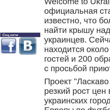
Welcome to Ukrai
официальная ста
известно, что бо
найти крышу над
Соц.сети
украинцев. Сейч
находится около
гостей и 200 об
с просьбой прию
Проект "Ласкаво 
резкий рост цен
украинских гор