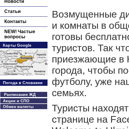
Новости
Возмущенные ди
Статьи
Контакты
и комнаты в общ
NEW! Частые
готовы бесплатн
вопросы
туристов. Так ч
Карты Google
приезжающие в К
города, чтобы п
футболу, уже на
Погода в Словакии
семьях.
Расписание ЖД
Акции и СПО
Туристы находят
Обмен валюты
странице на Fac