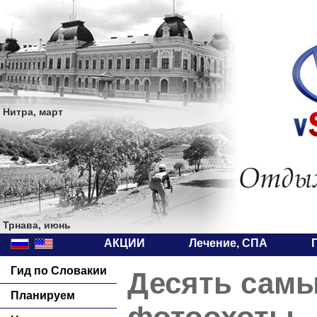
Нитра, март
Трнава, июнь
АКЦИИ
Лечение, СПА
Гид по Словакии
Десять самы
Планируем