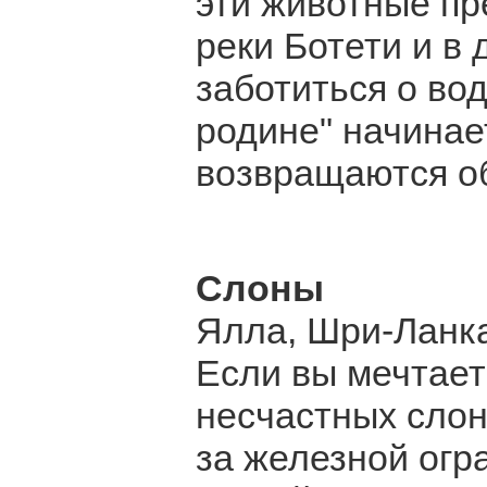
эти животные пр
реки Ботети и в 
заботиться о вод
родине" начинае
возвращаются о
Слоны
Ялла, Шри-Ланк
Если вы мечтае
несчастных слон
за железной огра