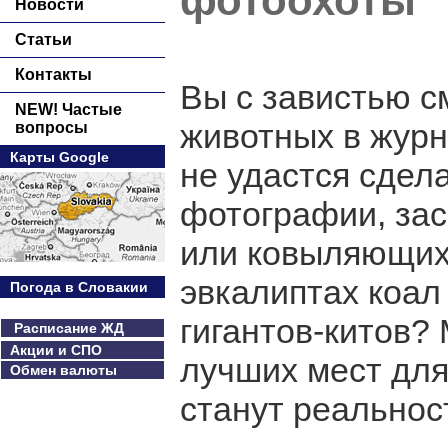
фотоохоты
Новости
Статьи
Контакты
Вы с завистью с
NEW! Частые
животных в журн
вопросы
Карты Google
не удастся сдел
фотографии, зас
или ковыляющих 
эвкалиптах коал
Погода в Словакии
гигантов-китов?
Расписание ЖД
Акции и СПО
лучших мест для
Обмен валюты
станут реальнос