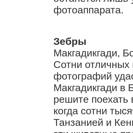
фотоаппарата.
Зебры
Макгадикгади, Б
Сотни отличных 
фотографий удас
Макгадикгади в 
решите поехать в
когда сотни тыс
Танзанией и Кен