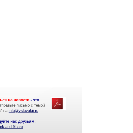
ься на новости
- это
тправьте письмо с темой
а" на
info@vslovakii.ru
уйте нас друзьям!