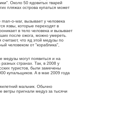
ики". Около 50 ядовитых тварей
гих пляжах острова купаться может
e man-o-war, вызывает у человека
тся язвы, которые переходят в
роникает в тело человека и вызывает
икших после ожога, можно умереть.
 считают, что яд этой медузы по
ный человеком от "кораблика",
 медузы могут появиться и на
 разных странах. Так, в 2008 у
усских туристов, были замечены
000 купальщиков. А в мае 2009 года
емилетний мальчик. Обычно
е ветры пригнали медуз за тысячи