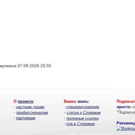
ирована 07.08.2026 20:55
О
проекте
:
Важно
знать
:
Подписат
-
частным лицам
-
спецпредложения
просто:
о
-
-
"Подписк
профессионалам
статьи о Словакии
-
партнерам
-
полезные ссылки
Рекоменд
-
спа в Словакии
- визы, посольства, туры