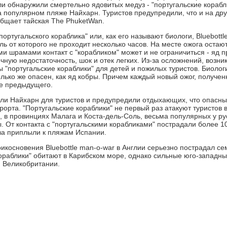
ли обнаружили смертельно ядовитых медуз - "португальские корабл
 популярном пляже Найхарн. Туристов предупредили, что и на дру
общает тайская The PhuketWan.
ортугальского кораблика" или, как его называют биологи, Bluebottl
ль от которого не проходит несколько часов. На месте ожога остаю
и шрамами контакт с "корабликом" может и не ограничиться - яд п
чную недостаточность, шок и отек легких. Из-за осложнений, возн
"португальские кораблики" для детей и пожилых туристов. Биологи
лько же опасен, как яд кобры. Причем каждый новый ожог, получен
е предыдущего.
ли Найхарн для туристов и предупредили отдыхающих, что опасные
рорта. "Португальские кораблики" не первый раз атакуют туристов в
, в провинциях Малага и Коста-дель-Соль, весьма популярных у р
. От контакта с "португальскими корабликами" пострадали более 1
ва приплыли к пляжам Испании.
прикосновения Bluebottle man-o-war в Англии серьезно пострадал с
кораблики" обитают в Карибском море, однако сильные юго-западны
м Великобритании.