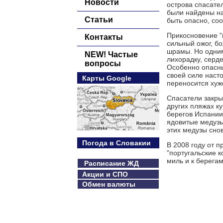
Новости
острова спасате
были найдены на
Статьи
быть опасно, со
Прикосновение "п
Контакты
сильный ожог, бо
шрамы. Но одним
NEW! Частые
лихорадку, серде
вопросы
Особенно опасны 
своей силе насто
Карты Google
переносится хуж
Спасатели закры
других пляжах ку
берегов Испании
ядовитые медузы
этих медузы сно
Погода в Словакии
В 2008 году от 
"португальские 
миль и к берега
Расписание ЖД
Акции и СПО
Обмен валюты