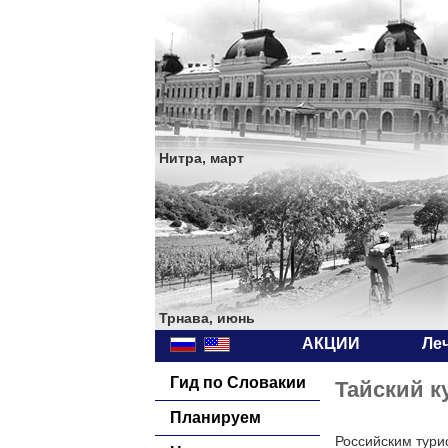
Нитра, март
Трнава, июнь
АКЦИИ
Ле
Гид по Словакии
Тайский к
Планируем
Российским тури