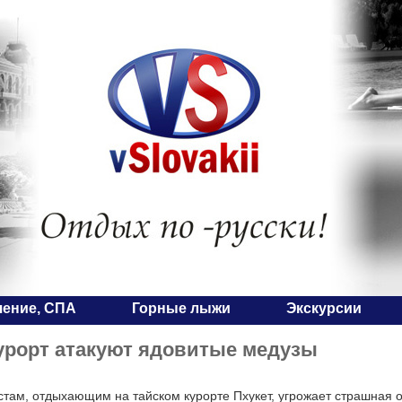
чение, СПА
Горные лыжи
Экскурсии
урорт атакуют ядовитые медузы
стам, отдыхающим на тайском курорте Пхукет, угрожает страшная 