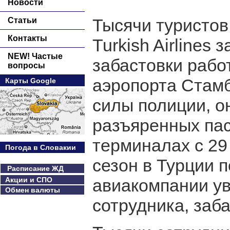
Новости
Тысячи туристов
Статьи
Контакты
Turkish Airlines
NEW! Частые
забастовки рабо
вопросы
аэропорта Стам
Карты Google
силы полиции, о
разъяренных пас
терминалах с 29
Погода в Словакии
сезон в Турции 
Расписание ЖД
Акции и СПО
авиакомпании ув
Обмен валюты
сотрудника, заб