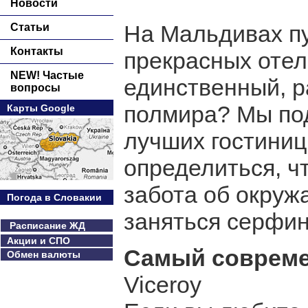
Новости
На Мальдивах п
Статьи
Контакты
прекрасных отел
NEW! Частые
единственный, р
вопросы
полмира? Мы по
Карты Google
лучших гостиниц
определиться, чт
забота об окру
Погода в Словакии
заняться серфи
Расписание ЖД
Акции и СПО
Самый соврем
Обмен валюты
Viceroy