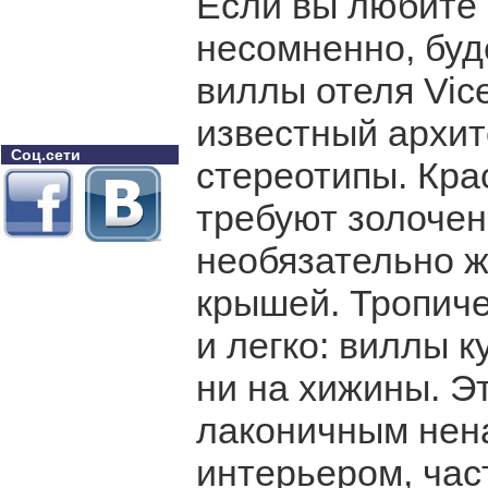
Если вы любите 
несомненно, буд
виллы отеля Vic
известный архит
Соц.сети
стереотипы. Кра
требуют золочен
необязательно ж
крышей. Тропиче
и легко: виллы к
ни на хижины. Э
лаконичным нен
интерьером, час