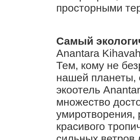
просторными тер
Самый эколог
Anantara Kihavah 
Тем, кому не бе
нашей планеты, 
экоотель Anantara
множество досто
умиротворения,
красивого тропи
сильных ветров 