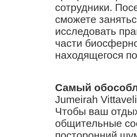
сотрудники. Пос
сможете занятьс
исследовать пр
части биосферно
находящегося п
Самый обособ
Jumeirah Vittaveli
Чтобы ваш отдых
общительные со
посторонний шум