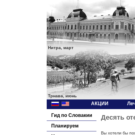
Нитра, март
Трнава, июнь
АКЦИИ
Ле
Гид по Словакии
Десять от
Планируем
Вы хотели бы по