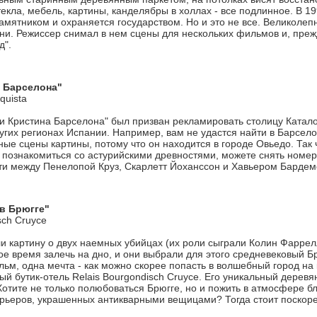
екла, мебель, картины, канделябры в холлах - все подлинное. В 1
мятником и охраняется государством. Но и это не все. Великолеп
и. Режиссер снимал в нем сцены для нескольких фильмов и, прежд
д".
 Барселона"
quista
я
и Кристина Барселона" был призван рекламировать столицу Катал
угих регионах Испании. Например, вам не удастся найти в Барсело
ые сцены картины, потому что он находится в городе Овьедо. Так 
 познакомиться со астурийскими древностями, можете снять номер в
сти между Пенелопой Круз, Скарлетт Йоханссон и Хавьером Бардем
 в Брюгге"
sch Cruyce
и картину о двух наемных убийцах (их роли сыграли Колин Фаррел
е время залечь на дно, и они выбрали для этого средневековый Бр
ьм, одна мечта - как можно скорее попасть в волшебный город на 
ый бутик-отель Relais Bourgondisch Cruyce. Его уникальный дерев
Хотите не только полюбоваться Брюгге, но и пожить в атмосфере б
рьеров, украшенных антикварными вещицами? Тогда стоит поскоре