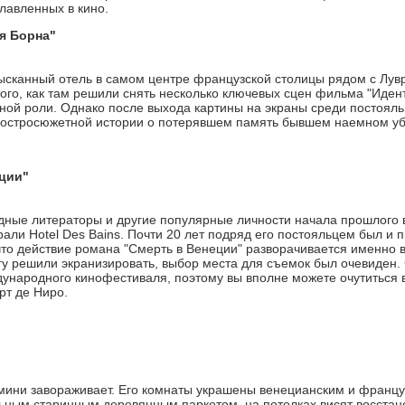
лавленных в кино.
я Борна"
ысканный отель в самом центре французской столицы рядом с Лув
того, как там решили снять несколько ключевых сцен фильма "Иде
ной роли. Однако после выхода картины на экраны среди постояль
 остросюжетной истории о потерявшем память бывшем наемном уб
ции"
дные литераторы и другие популярные личности начала прошлого 
али Hotel Des Bains. Почти 20 лет подряд его постояльцем был и 
что действие романа "Смерть в Венеции" разворачивается именно в 
игу решили экранизировать, выбор места для съемок был очевиден.
дународного кинофестиваля, поэтому вы вполне можете очутиться в
рт де Ниро.
имини завораживает. Его комнаты украшены венецианским и француз
ьным старинным деревянным паркетом, на потолках висят восста