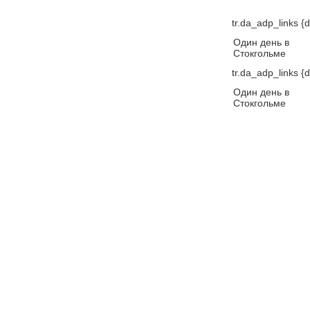
tr.da_adp_links {d
Один день в
Стокгольме
tr.da_adp_links {d
Один день в
Стокгольме