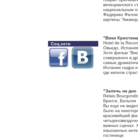
венецианского ст
национальным па
Федерико Феллин
картины "Амакор
"Вики Кристина
Hotel de la Recon
Соц.сети
Овьедо, Испани
Хотя фильм "Вик
совершенно в др
самые драматичн
Испании сидра и
где кипели стра
"Залечь на дно
Relais Bourgondi
Брюгге, Бельгия
Вы еще не видел
было на некоторо
красивейший фил
четырехзвездочн
важных сценах. 
изысканных инте
гостинице.