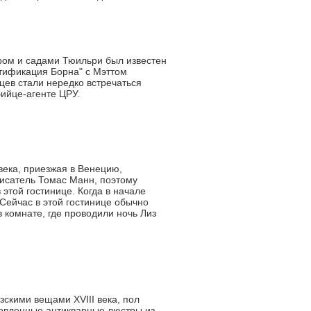
ром и садами Тюильри был известен
нтификация Борна" с Мэттом
цев стали нередко встречаться
ийце-агенте ЦРУ.
века, приезжая в Венецию,
писатель Томас Манн, поэтому
этой гостинице. Когда в начале
 Сейчас в этой гостинице обычно
 комнате, где проводили ночь Лиз
скими вещами XVIII века, пол
новленные антикварные люстры из