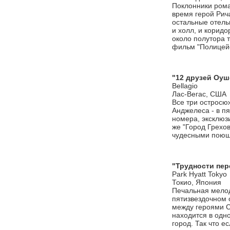
Поклонники рома
время герой Рич
остальные отельн
и холл, и корид
около полутора т
фильм "Полицейс
"12 друзей Оуш
Bellagio
Лас-Вегас, США
Все три остросю
Анджелеса - в пя
номера, эксклюз
же "Город Грехов
чудесными поющ
"Трудности пер
Park Hyatt Tokyo
Токио, Япония
Печальная мелод
пятизвездочном 
между героями С
находится в одн
город. Так что е