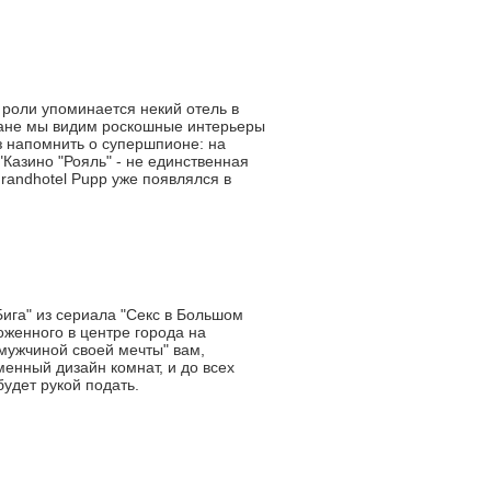
 роли упоминается некий отель в
кране мы видим роскошные интерьеры
з напомнить о супершпионе: на
Казино "Рояль" - не единственная
Grandhotel Pupp уже появлялся в
Бига" из сериала "Секс в Большом
оженного в центре города на
"мужчиной своей мечты" вам,
менный дизайн комнат, и до всех
будет рукой подать.