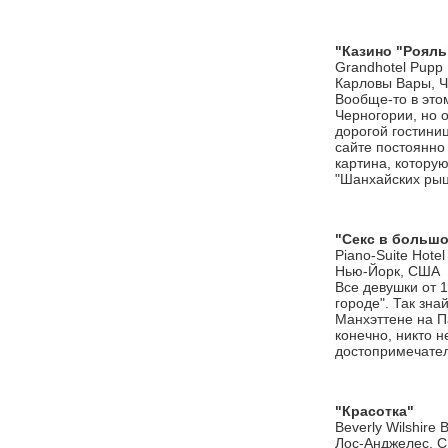
"Казино "Рояль
Grandhotel Pupp
Карловы Вары, 
Вообще-то в это
Черногории, но 
дорогой гостини
сайте постоянно
картина, которую
"Шанхайских рыц
"Секс в большо
Piano-Suite Hotel
Нью-Йорк, США
Все девушки от 1
городе". Так зна
Манхэттене на Па
конечно, никто 
достопримечатель
"Красотка"
Вeverly Wilshire B
Лос-Анджелес, 