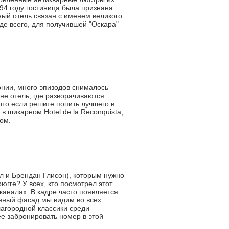
994 году гостиница была признана
ный отель связан с именем великого
е всего, для получившей "Оскара"
онии, много эпизодов снималось
не отель, где разворачиваются
что если решите попить лучшего в
 шикарном Hotel de la Reconquista,
ом.
л и Брендан Глисон), которым нужно
югге? У всех, кто посмотрел этот
каналах. В кадре часто появляется
янный фасад мы видим во всех
лагородной классики среди
е забронировать номер в этой