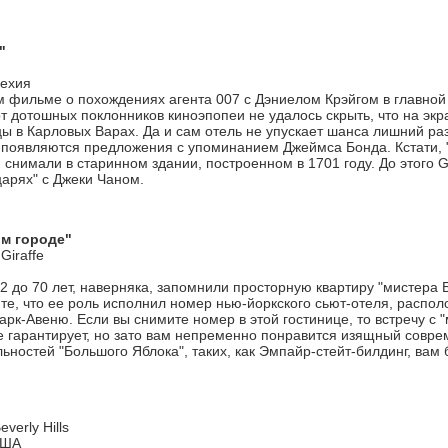
"
Чехия
м фильме о похождениях агента 007 с Дэниелом Крэйгом в главной
от дотошных поклонников киноэпопеи не удалось скрыть, что на э
цы в Карловых Варах. Да и сам отель не упускает шанса лишний ра
 появляются предложения с упоминанием Джеймса Бонда. Кстати, "
 снимали в старинном здании, построенном в 1701 году. До этого 
арях" с Джеки Чаном.
м городе"
 Giraffe
2 до 70 лет, наверняка, запомнили просторную квартиру "мистера 
йте, что ее роль исполнил номер нью-йоркского сьют-отеля, распол
рк-Авеню. Если вы снимите номер в этой гостинице, то встречу с 
не гарантирует, но зато вам непременно понравится изящный совре
ностей "Большого Яблока", таких, как Эмпайр-стейт-билдинг, вам 
everly Hills
США