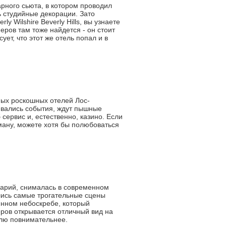
арного сьюта, в котором проводил
ь студийные декорации. Зато
 Wilshire Beverly Hills, вы узнаете
ров там тоже найдется - он стоит
ет, что этот же отель попал и в
мых роскошных отелей Лос-
чивались события, ждут пышные
сервис и, естественно, казино. Если
рману, можете хотя бы полюбоваться
арий, снималась в современном
ались самые трогательные сцены
янном небоскребе, который
еров открывается отличный вид на
телю повнимательнее.