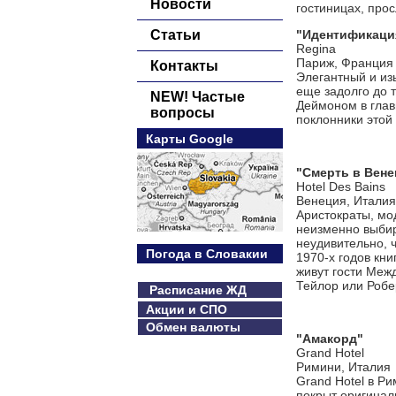
Новости
гостиницах, прос
Статьи
"Идентификаци
Regina
Париж, Франция
Контакты
Элегантный и из
еще задолго до 
NEW! Частые
Деймоном в глав
вопросы
поклонники этой
Карты Google
"Смерть в Вене
Hotel Des Bains
Венеция, Италия
Аристократы, мо
неизменно выбир
неудивительно, 
Погода в Словакии
1970-х годов кн
живут гости Меж
Тейлор или Робе
Расписание ЖД
Акции и СПО
Обмен валюты
"Амакорд"
Grand Hotel
Римини, Италия
Grand Hotel в Р
покрыт оригинал