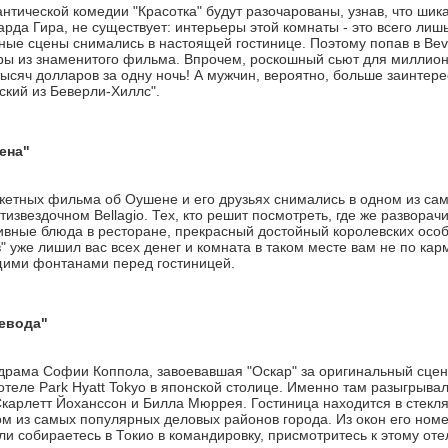
нтической комедии "Красотка" будут разочарованы, узнав, что шик
арда Гира, не существует: интерьеры этой комнаты - это всего лиш
ые сцены снимались в настоящей гостинице. Поэтому попав в Вeverly
оры из знаменитого фильма. Впрочем, роскошный сьют для миллионе
ысяч долларов за одну ночь! А мужчин, вероятно, больше заинтересу
кий из Беверли-Хиллс".
ена"
жетных фильма об Оушене и его друзьях снимались в одном из са
тизвездочном Bellagio. Тех, кто решит посмотреть, где же развора
ивные блюда в ресторане, прекрасный достойный королевских особ 
" уже лишил вас всех денег и комната в таком месте вам не по ка
ими фонтанами перед гостиницей.
евода"
рама Софии Коппола, завоевавшая "Оскар" за оригинальный сцен
отеле Park Hyatt Tokyo в японской столице. Именно там разыгрыв
карлетт Йоханссон и Билла Мюррея. Гостиница находится в стекл
ом из самых популярных деловых районов города. Из окон его ном
сли собираетесь в Токио в командировку, присмотритесь к этому о