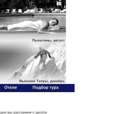
Пьештяны, август
Высокие Татры, декабрь
Отели
Подбор тура
одня мы расскажем о десяти