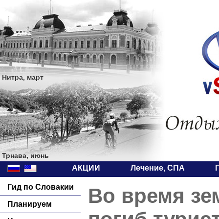
Нитра, март
Трнава, июнь
АКЦИИ
Лечение, СПА
Гид по Словакии
Во время зе
Планируем