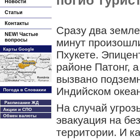
погиб турис
Новости
Статьи
Контакты
Сразу два земле
NEW! Частые
минут произошли
вопросы
Карты Google
Пхукете. Эпицен
районе Патонг, а
вызвано подземн
Индийском океан
Погода в Словакии
Расписание ЖД
На случай угроз
Акции и СПО
Обмен валюты
эвакуация на б
территории. И к