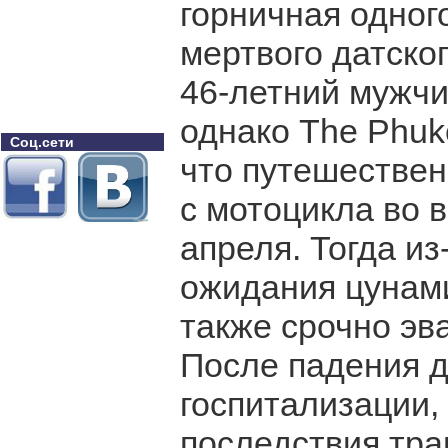
горничная одног
мертвого датског
46-летний мужчи
однако The Phuk
Соц.сети
что путешествен
с мотоцикла во 
апреля. Тогда из
ожидания цунами
также срочно эв
После падения д
госпитализации,
последствия тра