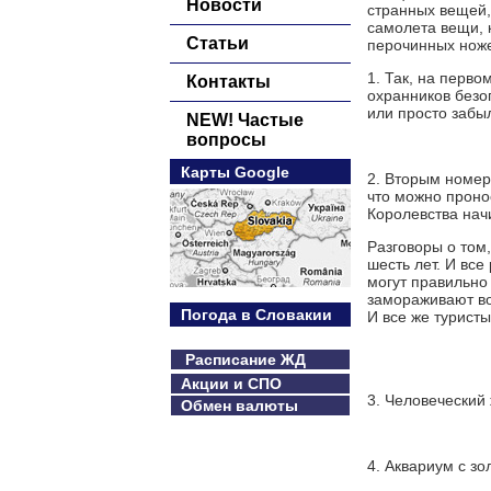
Новости
странных вещей,
самолета вещи, 
Статьи
перочинных ноже
1. Так, на перво
Контакты
охранников безо
или просто забыл
NEW! Частые
вопросы
Карты Google
2. Вторым номер
что можно пронос
Королевства нач
Разговоры о том
шесть лет. И все
могут правильно
замораживают вод
Погода в Словакии
И все же туристы
Расписание ЖД
Акции и СПО
3. Человеческий 
Обмен валюты
4. Аквариум с зо