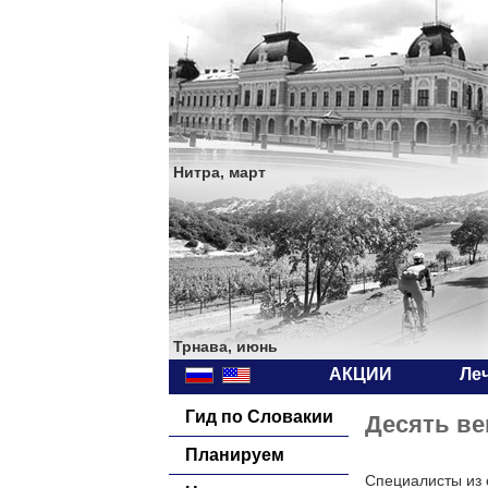
Нитра, март
Трнава, июнь
АКЦИИ
Ле
Гид по Словакии
Десять ве
Планируем
Специалисты из 