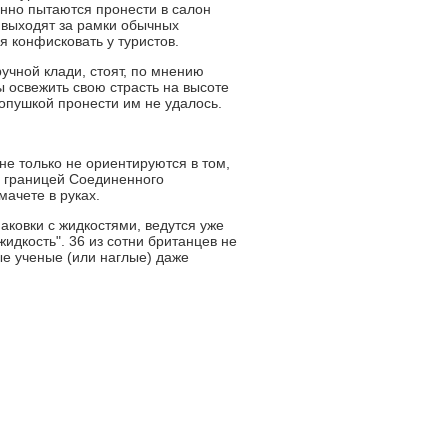
янно пытаются пронести в салон
 выходят за рамки обычных
я конфисковать у туристов.
ручной клади, стоят, по мнению
ы освежить свою страсть на высоте
 опушкой пронести им не удалось.
не только не ориентируются в том,
за границей Соединенного
мачете в руках.
аковки с жидкостями, ведутся уже
"жидкость". 36 из сотни британцев не
ые ученые (или наглые) даже