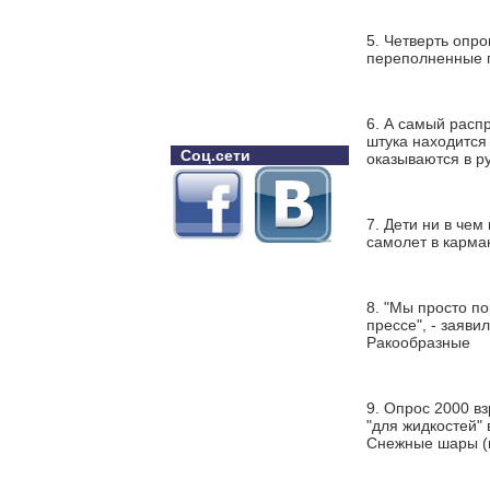
5. Четверть опр
переполненные п
6. А самый расп
штука находится 
Соц.сети
оказываются в р
7. Дети ни в чем
самолет в карма
8. "Мы просто п
прессе", - заяви
Ракообразные
9. Опрос 2000 вз
"для жидкостей"
Снежные шары (