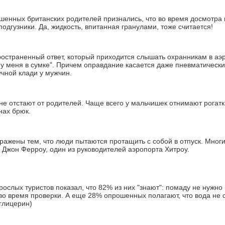
ошенных британских родителей признались, что во время досмотра
одгузники. Да, жидкость, впитанная гранулами, тоже считается!
ространенный ответ, который приходится слышать охранникам в аэро
у меня в сумке". Причем оправдание касается даже пневматических
учной клади у мужчин.
 не отстают от родителей. Чаще всего у мальчишек отнимают рогат
нах брюк.
оражены тем, что люди пытаются протащить с собой в отпуск. Мног
л Джон Ферроу, один из руководителей аэропорта Хитроу.
рослых туристов показал, что 82% из них "знают": помаду не нужн
 во время проверки. А еще 28% опрошенных полагают, что вода не с
глицерин)