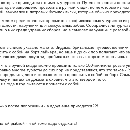
 которые приходится отнимать у туристов. Путешественники посто
которые запрещено провозить в ручной клади, но некоторые из них
й, зажигалок и литровых бутылок виски, которые обычно приходитс
м месте среди странных предметов, конфискованных у туристов из 
пасности, наручники для сексуальных забав. Собирались ли турист
и о них среди утренних сборов, но в самолет наручники с розовой
ом в списке указано мачете. Видимо, британские путешественники 
ить с собой на борт лайнера, но еще и до сих пор полагают, что 
инаются дикие джунгли, пробиваться сквозь которые можно лишь с 
, что в ручной клади можно провозить только 100-миллилитровые уп
 равно многие туристы до сих пор не представляют, что это такое - 
 определить, чего и сколько можно проносить с собой на борт. Сам
ку и пытаются доказать охране, что это твердое тело.
 из года в год пытаются пронести с собой:
жир после липосакции - а вдруг еще пригодится??!
лотой рыбкой - и ей тоже надо отдыхать!