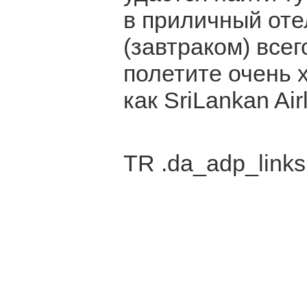
в приличный оте
(завтраком) всег
полетите очень 
как SriLankan Air
TR .da_adp_links