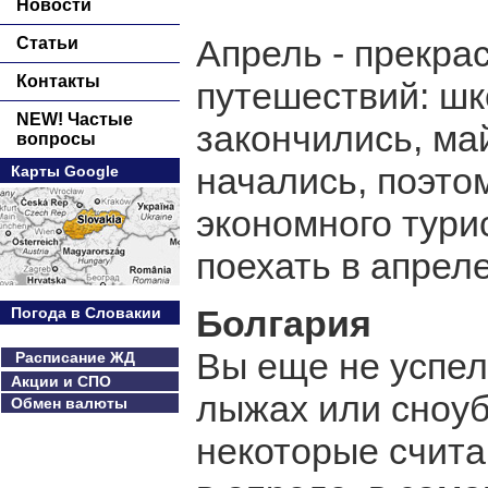
Новости
Апрель - прекра
Статьи
Контакты
путешествий: ш
NEW! Частые
закончились, ма
вопросы
начались, поэто
Карты Google
экономного тури
поехать в апрел
Болгария
Погода в Словакии
Вы еще не успел
Расписание ЖД
Акции и СПО
лыжах или сноу
Обмен валюты
некоторые счита